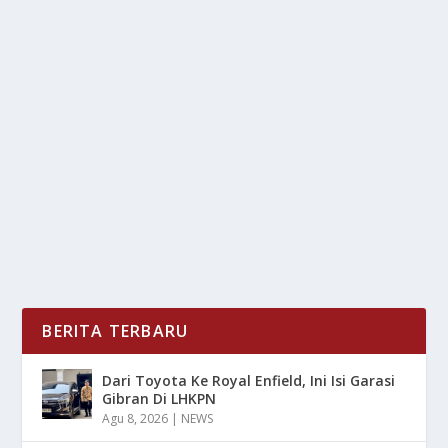
PAST LIVES : MERAIH PENGHARGAAN DARI
SUNDACE KE OSCAR
oleh
LiputanMasa 24
|
Mei 12, 2025
|
RAGAM
|
0
|
PAST LIVES, Film Debut Penyutradaraan Celine Song
Yang Tayang Perdana Pada Tahun 2023, Langsung...
BACA SELENGKAPNYA
BERITA TERBARU
Dari Toyota Ke Royal Enfield, Ini Isi Garasi
Gibran Di LHKPN
Agu 8, 2026
|
NEWS