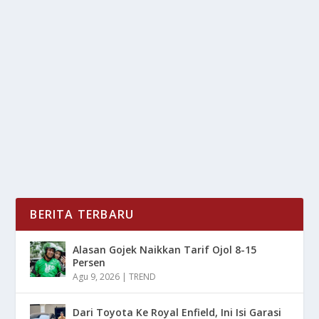
TRUMP DI UNDANG KE ASEAN, MALAYSIA
LEMPAR BOLA
oleh
LiputanMasa 24
|
Okt 6, 2025
|
NEWS
|
0
|
Malaysia Lempar Bola panas ke forum Perhimpunan
Bangsa-Bangsa Asia Tenggara (ASEAN) setelah...
BACA SELENGKAPNYA
BERITA TERBARU
Alasan Gojek Naikkan Tarif Ojol 8-15
Persen
Agu 9, 2026
|
TREND
Dari Toyota Ke Royal Enfield, Ini Isi Garasi