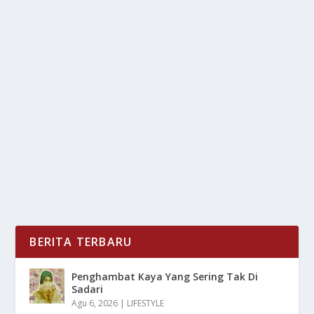
APA SAJA KEISTIMEWAAN HONDA YANG
JARANG DI KETAHUI
oleh
LiputanMasa 24
|
Jan 17, 2025
|
OTOMOTIF
|
0
|
Apa Saja Keistimewaan Honda Yang Jarang Di Ketahui
Dengan Nama Baik Serta Larisnya Berbagai Produk...
BACA SELENGKAPNYA
BERITA TERBARU
Penghambat Kaya Yang Sering Tak Di
Sadari
Agu 6, 2026
|
LIFESTYLE