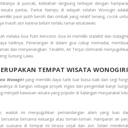
etibanya di puncak, kelelahan langsung terbayar dengan hampara
sata pantai, Pantai Nampu di wilayah selatan Wonogiri adala
memiliki pasir putih bersih dan ombak yang relatif tenang, cocok untu
a masih asri karena belum terlalu ramai wisatawan.
melalui Goa Putri Kencono. Goa ini memiliki stalaktit dan stalagmi
daya tariknya. Penerangan di dalam goa cukup memadai, membua
 aman dan menyenangkan. Terakhir, Air Terjun Girimanik menyuguhka
ereng Gunung Lawu.
ERUPAKAN TEMPAT WISATA WONOGIR
ta Wonogiri
yang memiliki daya tarik luar biasa baik dari segi fungs
lnya di bangun sebagai proyek irigasi dan pengendali banjir Sunga
 menjadi kawasan wisata yang populer di kalangan masyarakat loka
are, waduk ini menyuguhkan pemandangan alam yang luas da
k bersantai bersama keluarga atau teman-teman. Hamparan air yan
t suasana di tempat ini terasa sejuk dan asri. Selain menikmat