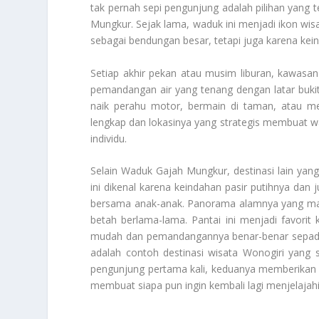
tak pernah sepi pengunjung adalah pilihan yang 
Mungkur. Sejak lama, waduk ini menjadi ikon wisa
sebagai bendungan besar, tetapi juga karena ke
Setiap akhir pekan atau musim liburan, kawasan 
pemandangan air yang tenang dengan latar bukit
naik perahu motor, bermain di taman, atau me
lengkap dan lokasinya yang strategis membuat wa
individu.
Selain Waduk Gajah Mungkur, destinasi lain yan
ini dikenal karena keindahan pasir putihnya da
bersama anak-anak. Panorama alamnya yang ma
betah berlama-lama. Pantai ini menjadi favorit 
mudah dan pemandangannya benar-benar sepada
adalah contoh destinasi wisata Wonogiri yang s
pengunjung pertama kali, keduanya memberikan 
membuat siapa pun ingin kembali lagi menjelajah