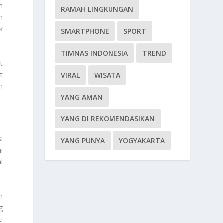
n
RAMAH LINGKUNGAN
h
k
SMARTPHONE
SPORT
TIMNAS INDONESIA
TREND
t
t
VIRAL
WISATA
n
YANG AMAN
I
YANG DI REKOMENDASIKAN
i
YANG PUNYA
YOGYAKARTA
i
l
n
g
i