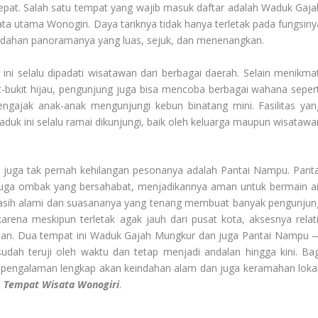
tepat. Salah satu tempat yang wajib masuk daftar adalah Waduk Gaja
ta utama Wonogiri. Daya tariknya tidak hanya terletak pada fungsiny
indahan panoramanya yang luas, sejuk, dan menenangkan.
ini selalu dipadati wisatawan dari berbagai daerah. Selain menikmat
-bukit hijau, pengunjung juga bisa mencoba berbagai wahana sepert
ngajak anak-anak mengunjungi kebun binatang mini. Fasilitas yan
duk ini selalu ramai dikunjungi, baik oleh keluarga maupun wisatawa
g juga tak pernah kehilangan pesonanya adalah Pantai Nampu. Panta
n juga ombak yang bersahabat, menjadikannya aman untuk bermain ai
sih alami dan suasananya yang tenang membuat banyak pengunjun
karena meskipun terletak agak jauh dari pusat kota, aksesnya relati
n. Dua tempat ini Waduk Gajah Mungkur dan juga Pantai Nampu 
udah teruji oleh waktu dan tetap menjadi andalan hingga kini. Bag
pengalaman lengkap akan keindahan alam dan juga keramahan lokal
i
Tempat Wisata Wonogiri
.