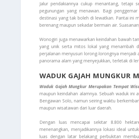
Jalur pendakiannya cukup menantang, tetapi s
pegunungan yang menawan. Bagi penggemar wi
destinasi yang tak boleh di lewatkan. Pantai ini 
berenang maupun sekadar bermain air. Suasanany
Wonogiri juga menawarkan keindahan bawah tanah 
yang unik serta mitos lokal yang menambah 
perjalanan menyusuri lorong-lorongnya menjadi
panorama alam yang menyejukkan, terletak di l
WADUK GAJAH MUNGKUR M
Waduk Gajah Mungkur Merupakan Tempat Wisa
maupun keindahan alamnya. Sebuah waduk ini awa
Bengawan Solo, namun seiring waktu berkembang
maupun wisatawan dari luar daerah.
Dengan luas mencapai sekitar 8.800 hekt
menenangkan, menjadikannya lokasi ideal untu
luas dengan latar belakang perbukitan membua