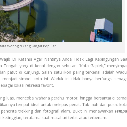
ata Wonogiri Yang Sangat Populer
Wajib Di Ketahui Agar Nantinya Anda Tidak Lagi Kebingungan Saa
wa Tengah yang di kenal dengan sebutan “Kota Gaplek,” menyimpa
n patut di kunjungi. Salah satu ikon paling terkenal adalah Wadu
enjadi simbol kota ini. Waduk ini tidak hanya berfungsi sebaga
ebagai lokasi rekreasi favorit.
ng luas, mencoba wahana perahu motor, hingga bersantai di tama
ikannya tempat ideal untuk melepas penat. Tak jauh dari pusat kota
pencinta trekking dan fotografi alam. Bukit ini menawarkan
Tempa
 ketinggian, terutama saat matahari terbit atau terbenam.