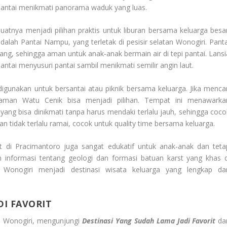
santai menikmati panorama waduk yang luas.
atnya menjadi pilihan praktis untuk liburan bersama keluarga besar
dalah Pantai Nampu, yang terletak di pesisir selatan Wonogiri. Panta
enang, sehingga aman untuk anak-anak bermain air di tepi pantai. Lansi
ntai menyusuri pantai sambil menikmati semilir angin laut.
digunakan untuk bersantai atau piknik bersama keluarga. Jika mencar
man Watu Cenik bisa menjadi pilihan. Tempat ini menawarka
ang bisa dinikmati tanpa harus mendaki terlalu jauh, sehingga coco
n tidak terlalu ramai, cocok untuk quality time bersama keluarga.
t di Pracimantoro juga sangat edukatif untuk anak-anak dan teta
 informasi tentang geologi dan formasi batuan karst yang khas d
, Wonogiri menjadi destinasi wisata keluarga yang lengkap da
DI FAVORIT
ke Wonogiri, mengunjungi
Destinasi Yang Sudah Lama Jadi Favorit
da