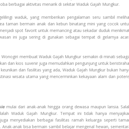
ba berbagai aktivitas menarik di sekitar Waduk Gajah Mungkur.
elilingi waduk, yang memberikan pengalaman seru sambil meliha
rea taman bermain anak dan kebun binatang mini yang cocok untu
 menjadi spot favorit untuk memancing atau sekadar duduk menikmat
awasan ini juga sering di gunakan sebagai tempat di gelarnya acar
ta Wonogiri membuat Waduk Gajah Mungkur semakin di minati sebaga
kan dan kios suvenir juga memudahkan pengunjung untuk beristiraha
keunikan dan fasilitas yang ada, Waduk Gajah Mungkur bukan hany
stinasi wisata utama yang mencerminkan kekayaan alam dan potens
sia
mulai dari anak-anak hingga orang dewasa maupun lansia. Sala
dalah Waduk Gajah Mungkur. Tempat ini tidak hanya menyajika
uga menyediakan berbagai fasilitas ramah keluarga seperti tama
a. Anak-anak bisa bermain sambil belajar mengenal hewan, sementar