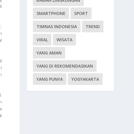
RAMAH LINGKUNGAN
l
SMARTPHONE
SPORT
TIMNAS INDONESIA
TREND
.
n
VIRAL
WISATA
l
YANG AMAN
l
YANG DI REKOMENDASIKAN
i
n
YANG PUNYA
YOGYAKARTA
.
n
a
i