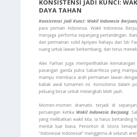
KONSISTENSI JADI KUNCI: W
DAYA TAHAN
Konsistensi Jadi Kunci: Wakil Indonesia Berju
para pemain Indonesia. Wakil Indonesia Berj
menjaga performa sepanjang pertandingan. Banya
dari permainan solid Apriyani Rahayu dan Siti
ruang untuk lawan berkembang, dan terus meneka
Alwi Farhan juga memperlihatkan kematangan 
pasangan ganda putra Sabar/Reza yang mampu 
mampu membaca arah permainan lawan dengan b
babak awal turnamen ini. Konsistensi dalam 
peluang besar untuk melangkah lebih jauh.
Momen-momen dramatis terjadi di sepanjang
persaingan ketika
Wakil Indonesia Berjuang
. S
yang melibatkan wakil kita. Ia harus bertanding 
mental luar biasa. Penonton di Istora Senay
“Indonesia!
Indonesia!
” menggema di seluruh aren