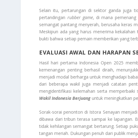
Selain itu, pertarungan di sektor ganda juga 
pertandingan
rubber game
, di mana pemenang 
semangat pantang menyerah, berusaha keras m
Meskipun ada yang harus menerima kekalahan ti
bukti bahwa setiap pemain memberikan yang terba
EVALUASI AWAL DAN HARAPAN S
Hasil hari pertama Indonesia Open 2025 membe
kemenangan penting berhasil diraih, menunjuk
menjadi modal berharga untuk menghadapi babak
dari beberapa wakil juga menjadi catatan penti
mengidentifikasi kelemahan serta memperbaiki s
Wakil Indonesia Berjuang
untuk meningkatkan per
Sorak-sorai penonton di Istora Senayan menjad
dibawa dari tribun terasa sampai ke lapangan.
tidak kehilangan semangat bertarung. Setiap puk
tangan meriah. Dukungan penuh dari publik menj