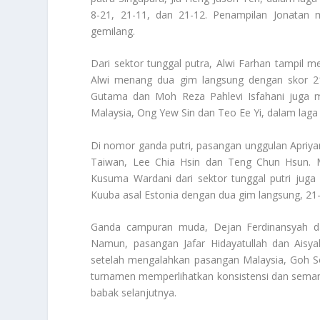
8-21, 21-11, dan 21-12. Penampilan Jonatan 
gemilang.
Dari sektor tunggal putra, Alwi Farhan tampil
Alwi menang dua gim langsung dengan skor 21
Gutama dan Moh Reza Pahlevi Isfahani juga m
Malaysia, Ong Yew Sin dan Teo Ee Yi, dalam laga
Di nomor ganda putri, pasangan unggulan Apriyan
Taiwan, Lee Chia Hsin dan Teng Chun Hsun. M
Kusuma Wardani dari sektor tunggal putri juga 
Kuuba asal Estonia dengan dua gim langsung, 21
Ganda campuran muda, Dejan Ferdinansyah dan
Namun, pasangan Jafar Hidayatullah dan Aisya
setelah mengalahkan pasangan Malaysia, Goh So
turnamen memperlihatkan konsistensi dan semanga
babak selanjutnya.