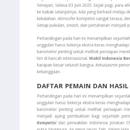
Senayan, Selasa 03 Juni 2025. Sejak pagi, para a
ke babak selanjutnya. Ada yang berhasil melaju d
kekalahan. Atmosfer kompetisi sangat terasa, 
Setiap pukulan,
smash
, dan pertahanan menjadi pe
Pertandingan pada hari ini menampilkan sejumlah
unggulan harus bekerja ekstra keras menghadapi 
barometer penting untuk melihat persiapan merek
tim di kancah internasional.
Wakil Indonesia Be
harapan besar seluruh bangsa. Antusiasme penont
kebanggaan.
DAFTAR PEMAIN DAN HASIL
Pertandingan pada hari ini menampilkan sejumla
unggulan harus bekerja ekstra keras menghadapi 
barometer penting untuk melihat persiapan m
menjadi ajang pembuktian bagi sejumlah pe
Kompetisi
dari perwakilan Indonesia Jonatan
putra Singapura, Jia Heng Jason Teh, dalam laga 