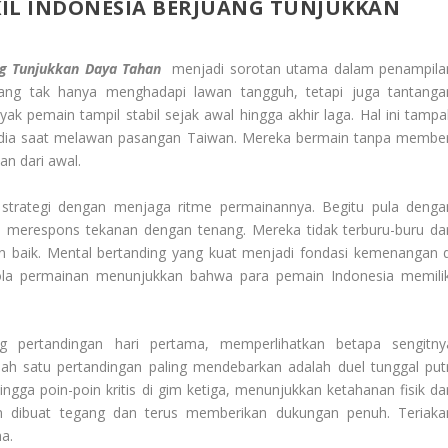
AKIL INDONESIA BERJUANG TUNJUKKAN
ang Tunjukkan Daya Tahan
menjadi sorotan utama dalam penampila
uang tak hanya menghadapi lawan tangguh, tetapi juga tantanga
k pemain tampil stabil sejak awal hingga akhir laga. Hal ini tampa
 Fadia saat melawan pasangan Taiwan. Mereka bermain tanpa member
n dari awal.
strategi dengan menjaga ritme permainannya. Begitu pula denga
merespons tekanan dengan tenang. Mereka tidak terburu-buru da
aik. Mental bertanding yang kuat menjadi fondasi kemenangan d
pola permainan menunjukkan bahwa para pemain Indonesia memilik
 pertandingan hari pertama, memperlihatkan betapa sengitny
alah satu pertandingan paling mendebarkan adalah duel tunggal putr
hingga poin-poin kritis di gim ketiga, menunjukkan ketahanan fisik da
an dibuat tegang dan terus memberikan dukungan penuh. Teriaka
a.