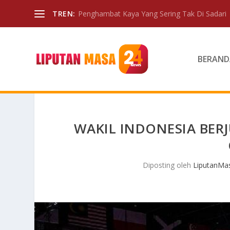
TREN:
Penghambat Kaya Yang Sering Tak Di Sadari
BERAND
WAKIL INDONESIA BER
Diposting oleh
LiputanMa