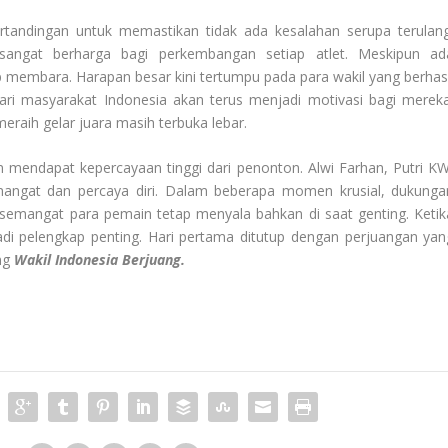
pertandingan untuk memastikan tidak ada kesalahan serupa terulang
i sangat berharga bagi perkembangan setiap atlet. Meskipun ad
 membara. Harapan besar kini tertumpu pada para wakil yang berhasi
ri masyarakat Indonesia akan terus menjadi motivasi bagi mereka
raih gelar juara masih terbuka lebar.
 mendapat kepercayaan tinggi dari penonton. Alwi Farhan, Putri KW
mangat dan percaya diri. Dalam beberapa momen krusial, dukunga
emangat para pemain tetap menyala bahkan di saat genting. Ketik
adi pelengkap penting. Hari pertama ditutup dengan perjuangan yan
ng
Wakil Indonesia Berjuang.