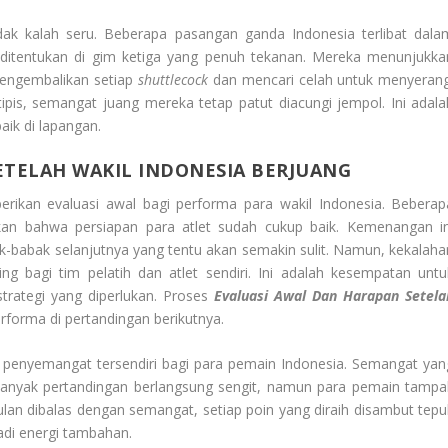
tidak kalah seru. Beberapa pasangan ganda Indonesia terlibat dala
ditentukan di gim ketiga yang penuh tekanan. Mereka menunjukka
engembalikan setiap
shuttlecock
dan mencari celah untuk menyerang
pis, semangat juang mereka tetap patut diacungi jempol. Ini adala
ik di lapangan.
ETELAH WAKIL INDONESIA BERJUANG
rikan evaluasi awal bagi performa para wakil Indonesia. Beberap
kan bahwa persiapan para atlet sudah cukup baik. Kemenangan in
-babak selanjutnya yang tentu akan semakin sulit. Namun, kekalaha
ng bagi tim pelatih dan atlet sendiri. Ini adalah kesempatan untu
trategi yang diperlukan. Proses
Evaluasi Awal Dan Harapan Setela
forma di pertandingan berikutnya.
i penyemangat tersendiri bagi para pemain Indonesia. Semangat yan
 Banyak pertandingan berlangsung sengit, namun para pemain tampa
ulan dibalas dengan semangat, setiap poin yang diraih disambut tepu
adi energi tambahan.