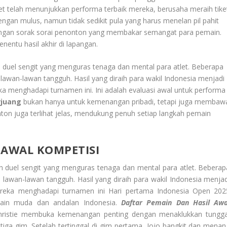
tlet telah menunjukkan performa terbaik mereka, berusaha meraih tike
engan mulus, namun tidak sedikit pula yang harus menelan pil pahit
dengan sorak sorai penonton yang membakar semangat para pemain.
nentu hasil akhir di lapangan.
 duel sengit yang menguras tenaga dan mental para atlet. Beberapa
lawan-lawan tangguh. Hasil yang diraih para wakil Indonesia menjadi
a menghadapi turnamen ini. Ini adalah evaluasi awal untuk performa
rjuang
bukan hanya untuk kemenangan pribadi, tetapi juga membaw
on juga terlihat jelas, mendukung penuh setiap langkah pemain
 AWAL KOMPETISI
h duel sengit yang menguras tenaga dan mental para atlet. Beberap
lawan-lawan tangguh. Hasil yang diraih para wakil Indonesia menjad
ereka menghadapi turnamen ini Hari pertama Indonesia Open 202
main muda dan andalan Indonesia.
Daftar Pemain Dan Hasil Awa
 Christie membuka kemenangan penting dengan menaklukkan tungga
tiga gim. Setelah tertinggal di gim pertama, Jojo bangkit dan menan