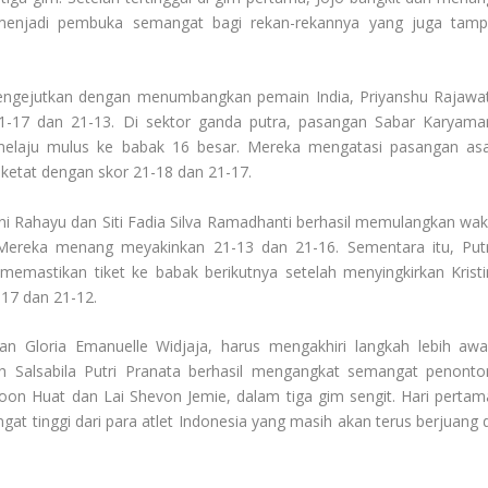
menjadi pembuka semangat bagi rekan-rekannya yang juga tampi
 mengejutkan dengan menumbangkan pemain India, Priyanshu Rajawat
-17 dan 21-13. Di sektor ganda putra, pasangan Sabar Karyama
elaju mulus ke babak 16 besar. Mereka mengatasi pasangan asa
 ketat dengan skor 21-18 dan 21-17.
i Rahayu dan Siti Fadia Silva Ramadhanti berhasil memulangkan waki
ereka menang meyakinkan 21-13 dan 21-16. Sementara itu, Putr
memastikan tiket ke babak berikutnya setelah menyingkirkan Kristi
-17 dan 21-12.
 Gloria Emanuelle Widjaja, harus mengakhiri langkah lebih awal
h Salsabila Putri Pranata berhasil mengangkat semangat penonto
on Huat dan Lai Shevon Jemie, dalam tiga gim sengit. Hari pertam
t tinggi dari para atlet Indonesia yang masih akan terus berjuang d