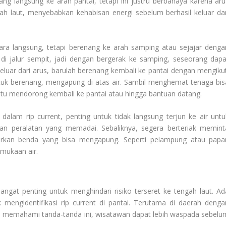
ng langsung ke arah pantai, tetapi ini justru berbahaya karena aru
h laut, menyebabkan kehabisan energi sebelum berhasil keluar dar
ara langsung, tetapi berenang ke arah samping atau sejajar denga
i di jalur sempit, jadi dengan bergerak ke samping, seseorang dapa
l keluar dari arus, barulah berenang kembali ke pantai dengan mengikut
ntuk berenang, mengapung di atas air. Sambil menghemat tenaga bis
u mendorong kembali ke pantai atau hingga bantuan datang.
 dalam rip current, penting untuk tidak langsung terjun ke air untu
dan peralatan yang memadai. Sebaliknya, segera berteriak memint
rkan benda yang bisa mengapung. Seperti pelampung atau papa
rmukaan air.
ngat penting untuk menghindari risiko terseret ke tengah laut. Ad
k mengidentifikasi rip current di pantai. Terutama di daerah denga
an memahami tanda-tanda ini, wisatawan dapat lebih waspada sebelu