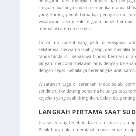
peringatan dan mengikuti arahan dari penjaga
lifeguard biasanya sudah memberikan tanda khus
yang kurang peduli terhadap peringatan ini da
wisatawan sering kali tergoda untuk bermain
memasuki area rip current.
Ciri-ciri rip current yang perlu di waspadai a
sekitarnya, berwarna lebih gelap, dan memiliki a
tanda-tanda ini, sebaiknya hindari bermain di ar
jangan mencoba melawan arus dengan berenang l
dengan cepat. Sebaiknya berenang ke arah samping,
Wisatawan juga di sarankan untuk selalu berm
sendirian. Jika datang bersama keluarga atau t
kejadian yang tidak di inginkan. Selain itu, pent
LANGKAH PERTAMA SAAT SUD
Jika seseorang terjebak dalam arus balik atau rip
Panik hanya akan membuat tubuh semakin cepat