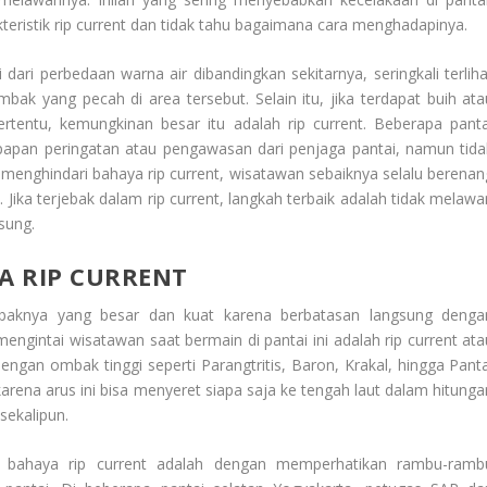
teristik rip current dan tidak tahu bagaimana cara menghadapinya.
 dari perbedaan warna air dibandingkan sekitarnya, seringkali terliha
bak yang pecah di area tersebut. Selain itu, jika terdapat buih ata
ertentu, kemungkinan besar itu adalah rip current. Beberapa panta
 papan peringatan atau pengawasan dari penjaga pantai, namun tida
enghindari bahaya rip current, wisatawan sebaiknya selalu berenan
 Jika terjebak dalam rip current, langkah terbaik adalah tidak melawa
sung.
A RIP CURRENT
mbaknya yang besar dan kuat karena berbatasan langsung denga
ngintai wisatawan saat bermain di pantai ini adalah rip current ata
 dengan ombak tinggi seperti Parangtritis, Baron, Krakal, hingga Panta
arena arus ini bisa menyeret siapa saja ke tengah laut dalam hitunga
sekalipun.
i bahaya rip current adalah dengan memperhatikan rambu-ramb