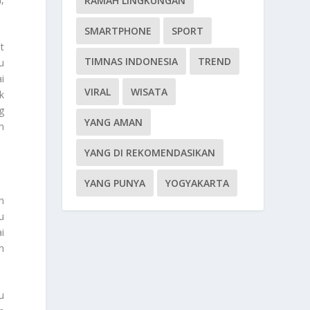
RAMAH LINGKUNGAN
SMARTPHONE
SPORT
t
TIMNAS INDONESIA
TREND
u
i
VIRAL
WISATA
k
g
YANG AMAN
n
YANG DI REKOMENDASIKAN
YANG PUNYA
YOGYAKARTA
n
u
i
n
u