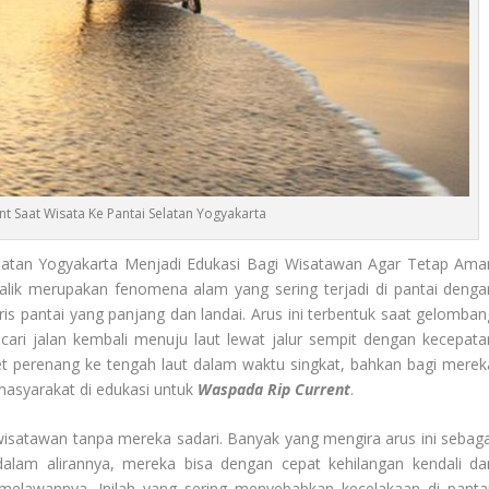
t Saat Wisata Ke Pantai Selatan Yogyakarta
latan Yogyakarta Menjadi Edukasi Bagi Wisatawan Agar Tetap Ama
balik merupakan fenomena alam yang sering terjadi di pantai denga
s pantai yang panjang dan landai. Arus ini terbentuk saat gelomban
ri jalan kembali menuju laut lewat jalur sempit dengan kecepata
ret perenang ke tengah laut dalam waktu singkat, bahkan bagi merek
masyarakat di edukasi untuk
Waspada Rip Current
.
 wisatawan tanpa mereka sadari. Banyak yang mengira arus ini sebaga
dalam alirannya, mereka bisa dengan cepat kehilangan kendali da
elawannya. Inilah yang sering menyebabkan kecelakaan di pantai