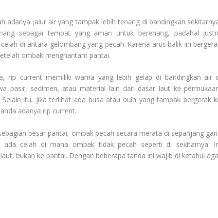
lah adanya jalur air yang tampak lebih tenang di bandingkan sekitarnya
enang sebagai tempat yang aman untuk berenang, padahal justr
ai celah di antara gelombang yang pecah. Karena arus balik ini bergera
setelah ombak menghantam pantai.
a, rip current memiliki warna yang lebih gelap di bandingkan air d
wa pasir, sedimen, atau material lain dari dasar laut ke permukaan
 Selain itu, jika terlihat ada busa atau buih yang tampak bergerak k
tanda adanya rip current.
sebagian besar pantai, ombak pecah secara merata di sepanjang gari
li ada celah di mana ombak tidak pecah seperti di sekitarnya. In
ut, bukan ke pantai. Dengan beberapa tanda ini wajib di ketahui aga