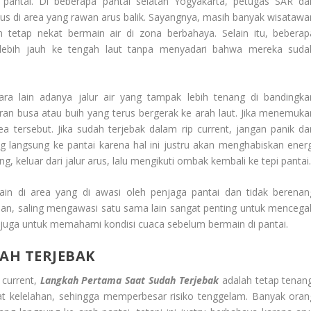
 pantai. Di beberapa pantai selatan Yogyakarta, petugas SAR da
us di area yang rawan arus balik. Sayangnya, masih banyak wisatawa
n tetap nekat bermain air di zona berbahaya. Selain itu, beberap
 lebih jauh ke tengah laut tanpa menyadari bahwa mereka suda
ntara lain adanya jalur air yang tampak lebih tenang di bandingka
liran busa atau buih yang terus bergerak ke arah laut. Jika menemuka
ea tersebut. Jika sudah terjebak dalam rip current, jangan panik da
angsung ke pantai karena hal ini justru akan menghabiskan energ
 keluar dari jalur arus, lalu mengikuti ombak kembali ke tepi pantai
ain di area yang di awasi oleh penjaga pantai dan tidak berenan
eman, saling mengawasi satu sama lain sangat penting untuk mencega
ing juga untuk memahami kondisi cuaca sebelum bermain di pantai.
AH TERJEBAK
 current,
Langkah Pertama Saat Sudah Terjebak
adalah tetap tenang
 kelelahan, sehingga memperbesar risiko tenggelam. Banyak oran