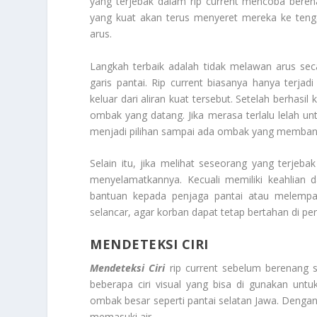
yang terjebak dalam rip current mencoba berena
yang kuat akan terus menyeret mereka ke tenga
arus.
Langkah terbaik adalah tidak melawan arus sec
garis pantai. Rip current biasanya hanya terjad
keluar dari aliran kuat tersebut. Setelah berhasi
ombak yang datang. Jika merasa terlalu lelah u
menjadi pilihan sampai ada ombak yang membant
Selain itu, jika melihat seseorang yang terjebak
menyelamatkannya. Kecuali memiliki keahlian 
bantuan kepada penjaga pantai atau melempa
selancar, agar korban dapat tetap bertahan di pe
MENDETEKSI CIRI
Mendeteksi Ciri
rip current sebelum berenang sa
beberapa ciri visual yang bisa di gunakan untu
ombak besar seperti pantai selatan Jawa. Deng
memasuki air.