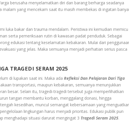
Warga berusaha menyelamatkan diri dan barang berharga seadanya
na malam yang mencekam saat itu masih membekas di ingatan banya
ami luka bakar dan trauma mendalam. Peristiwa ini kemudian memicu
 aman serta pemeriksaan rutin di kawasan padat penduduk. Sebagai
rong edukasi tentang keselamatan kebakaran. Mulai dari penggunaa
 evakuasi yang jelas. Maka semuanya menjadi perhatian serius pasca
IGA TRAGEDI SERAM 2025
elum di lupakan saat ini. Maka ada
Refleksi Dan Pelajaran Dari Tiga
celakaan transportasi, maupun kebakaran, semuanya menunjukkan
an besar. Selain itu, tragedi-tragedi tersebut juga memperlihatkan
 turun tangan membantu korban, menggalang donasi, hingga
 tengah kesedihan, muncul semangat kebersamaan yang menguatkan
gelolaan lingkungan harus menjadi prioritas. Edukasi publik pun
siap menghadapi situasi darurat mengingat 3
Tragedi Seram 2025
.