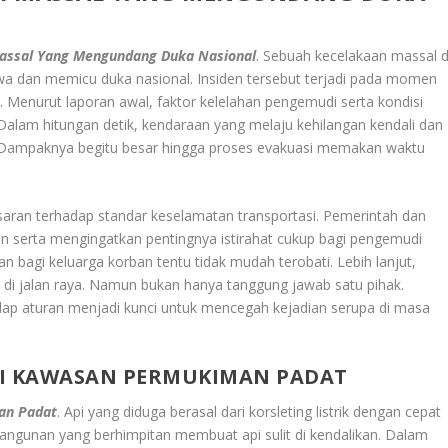
Massal Yang Mengundang Duka Nasional
. Sebuah kecelakaan massal d
iwa dan memicu duka nasional. Insiden tersebut terjadi pada momen
. Menurut laporan awal, faktor kelelahan pengemudi serta kondisi
 Dalam hitungan detik, kendaraan yang melaju kehilangan kendali dan
 Dampaknya begitu besar hingga proses evakuasi memakan waktu
saran terhadap standar keselamatan transportasi. Pemerintah dan
n serta mengingatkan pentingnya istirahat cukup bagi pengemudi
an bagi keluarga korban tentu tidak mudah terobati. Lebih lanjut,
 di jalan raya. Namun bukan hanya tanggung jawab satu pihak.
dap aturan menjadi kunci untuk mencegah kejadian serupa di masa
DI KAWASAN PERMUKIMAN PADAT
an Padat
. Api yang diduga berasal dari korsleting listrik dengan cepat
bangunan yang berhimpitan membuat api sulit di kendalikan. Dalam