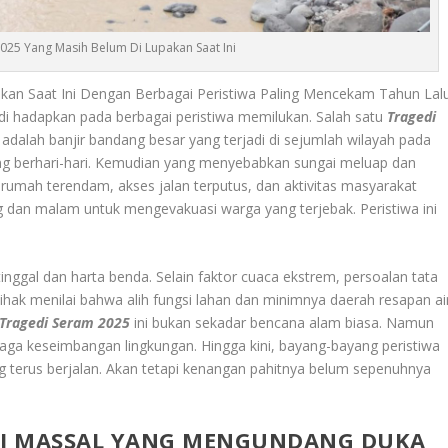
025 Yang Masih Belum Di Lupakan Saat Ini
an Saat Ini Dengan Berbagai Peristiwa Paling Mencekam Tahun Lalu
i hadapkan pada berbagai peristiwa memilukan. Salah satu
Tragedi
 adalah banjir bandang besar yang terjadi di sejumlah wilayah pada
ng berhari-hari. Kemudian yang menyebabkan sungai meluap dan
umah terendam, akses jalan terputus, dan aktivitas masyarakat
g dan malam untuk mengevakuasi warga yang terjebak. Peristiwa ini
nggal dan harta benda. Selain faktor cuaca ekstrem, persoalan tata
ihak menilai bahwa alih fungsi lahan dan minimnya daerah resapan ai
Tragedi Seram 2025
ini bukan sekadar bencana alam biasa. Namun
aga keseimbangan lingkungan. Hingga kini, bayang-bayang peristiwa
 terus berjalan. Akan tetapi kenangan pahitnya belum sepenuhnya
SI MASSAL YANG MENGUNDANG DUKA