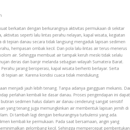
n
 kuat berkaitan dengan berkurangnya aktivitas permukaan di sekitar
aktivitas seperti lalu lintas perahu nelayan, kapal wisata, kegiatan
 di tepian danau secara tidak langsung mengaduk lapisan sedimen
erahu, hempasan ombak kecil. Dan pola lalu-lintas air terus-menerus
olom air. Sehingga membuat air tampak keruh meski tidak selalu
jan deras dan banjir melanda sebagian wilayah Sumatera Barat.
 Perahu jarang beroperasi, kapal wisata berhenti berlayar. Serta
di tepian air. Karena kondisi cuaca tidak mendukung.
kaan menjadi jauh lebih tenang. Tanpa adanya gangguan mekanis. Da
dap perlahan kembali ke dasar danau. Proses pengendapan ini dapa
a butiran sedimen halus dalam air danau cenderung sangat sensitif
kaan yang tenang juga memungkinkan air membentuk lapisan jernih di
elam. Di tambah lagi dengan berkurangnya turbulensi yang ada.
edimen kembali ke permukaan. Pada saat bersamaan, angin yang
t meminimalkan gelombang kecil. Sehingga mempercepat pembentukan