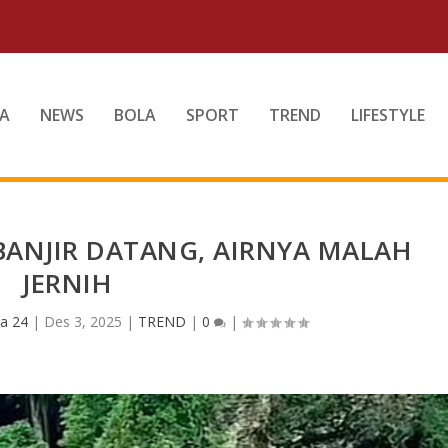
A
NEWS
BOLA
SPORT
TREND
LIFESTYLE
BANJIR DATANG, AIRNYA MALAH
JERNIH
a 24
|
Des 3, 2025
|
TREND
|
0
|