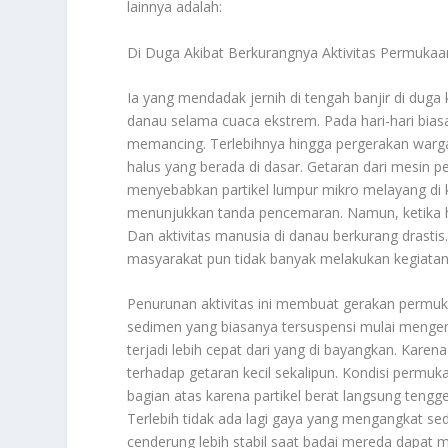
lainnya adalah:
Di Duga Akibat Berkurangnya Aktivitas Permukaa
Ia yang mendadak jernih di tengah banjir di duga
danau selama cuaca ekstrem. Pada hari-hari biasa, 
memancing. Terlebihnya hingga pergerakan warga
halus yang berada di dasar. Getaran dari mesin p
menyebabkan partikel lumpur mikro melayang di k
menunjukkan tanda pencemaran. Namun, ketika hu
Dan aktivitas manusia di danau berkurang drastis.
masyarakat pun tidak banyak melakukan kegiatan 
Penurunan aktivitas ini membuat gerakan permu
sedimen yang biasanya tersuspensi mulai mengen
terjadi lebih cepat dari yang di bayangkan. Karen
terhadap getaran kecil sekalipun. Kondisi permu
bagian atas karena partikel berat langsung tengg
Terlebih tidak ada lagi gaya yang mengangkat s
cenderung lebih stabil saat badai mereda dapa