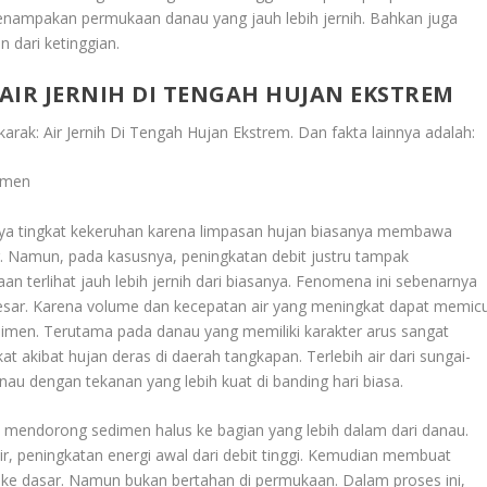
 penampakan permukaan danau yang jauh lebih jernih. Bahkan juga
n dari ketinggian.
AIR JERNIH DI TENGAH HUJAN EKSTREM
arak: Air Jernih Di Tengah Hujan Ekstrem
. Dan fakta lainnya adalah:
dimen
aiknya tingkat kekeruhan karena limpasan hujan biasanya membawa
r. Namun, pada kasusnya, peningkatan debit justru tampak
an terlihat jauh lebih jernih dari biasanya. Fenomena ini sebenarnya
besar. Karena volume dan kecepatan air yang meningkat dapat memic
dimen. Terutama pada danau yang memiliki karakter arus sangat
kat akibat hujan deras di daerah tangkapan. Terlebih air dari sungai-
nau dengan tekanan yang lebih kuat di banding hari biasa.
k mendorong sedimen halus ke bagian yang lebih dalam dari danau.
ir, peningkatan energi awal dari debit tinggi. Kemudian membuat
ke dasar. Namun bukan bertahan di permukaan. Dalam proses ini,