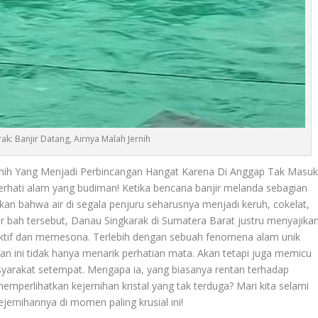
ak: Banjir Datang, Airnya Malah Jernih
Jernih Yang Menjadi Perbincangan Hangat Karena Di Anggap Tak Masu
erhati alam yang budiman! Ketika bencana banjir melanda sebagian
kan bahwa air di segala penjuru seharusnya menjadi keruh, cokelat,
r bah tersebut,
Danau Singkarak
di Sumatera Barat justru menyajika
ktif dan memesona. Terlebih dengan sebuah fenomena alam unik
aiban ini tidak hanya menarik perhatian mata. Akan tetapi juga memicu
asyarakat setempat. Mengapa ia, yang biasanya rentan terhadap
emperlihatkan kejernihan kristal yang tak terduga? Mari kita selami
ejernihannya di momen paling krusial ini!