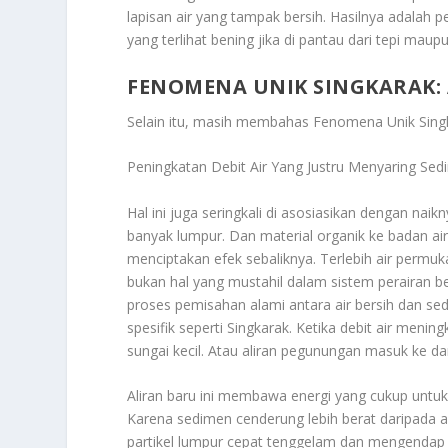
lapisan air yang tampak bersih. Hasilnya adalah
yang terlihat bening jika di pantau dari tepi maupu
FENOMENA UNIK SINGKARAK: 
Selain itu, masih membahas
Fenomena Unik Singk
Peningkatan Debit Air Yang Justru Menyaring Se
Hal ini juga seringkali di asosiasikan dengan n
banyak lumpur. Dan material organik ke badan ai
menciptakan efek sebaliknya. Terlebih air permuka
bukan hal yang mustahil dalam sistem perairan 
proses pemisahan alami antara air bersih dan se
spesifik seperti Singkarak. Ketika debit air mening
sungai kecil. Atau aliran pegunungan masuk ke da
Aliran baru ini membawa energi yang cukup untu
Karena sedimen cenderung lebih berat daripada a
partikel lumpur cepat tenggelam dan mengendap 