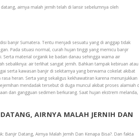
ir datang, airnya malah jernih telah di lansir sebelumnya oleh
ndisi banjir Sumatera. Tentu menjadi sesuatu yang di anggap tidak
n. Pada situasi normal, curah hujan tinggi yang memicu banjir
 Serta material organik ke badan danau sehingga warna air
h sebaliknya: air terlihat sangat jernih. Bahkan tampak kebiruan atau
gai serta kawasan banjir di sekitarnya yang berwarna cokelat akibat
 rasa heran. Serta yang sekaligus kekhawatiran karena menunjukkan
ejernihan mendadak tersebut di duga muncul akibat proses alamiah d
mukaan dan gangguan sedimen berkurang. Saat hujan ekstrem melanda,
 DATANG, AIRNYA MALAH JERNIH DAN
k: Banjir Datang, Airnya Malah Jernih Dan Kenapa Bisa?
. Dan fakta