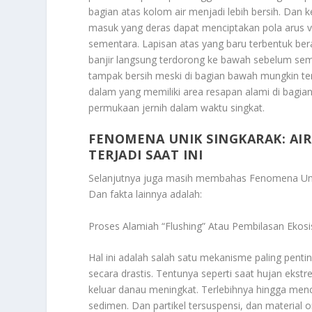
bagian atas kolom air menjadi lebih bersih. Dan ke
masuk yang deras dapat menciptakan pola arus ve
sementara. Lapisan atas yang baru terbentuk bera
banjir langsung terdorong ke bawah sebelum s
tampak bersih meski di bagian bawah mungkin te
dalam yang memiliki area resapan alami di bagia
permukaan jernih dalam waktu singkat.
FENOMENA UNIK SINGKARAK: AIR
TERJADI SAAT INI
Selanjutnya juga masih membahas
Fenomena Unik
Dan fakta lainnya adalah:
Proses Alamiah “Flushing” Atau Pembilasan Eko
Hal ini adalah salah satu mekanisme paling penti
secara drastis. Tentunya seperti saat hujan ekstr
keluar danau meningkat. Terlebihnya hingga men
sedimen. Dan partikel tersuspensi, dan material 