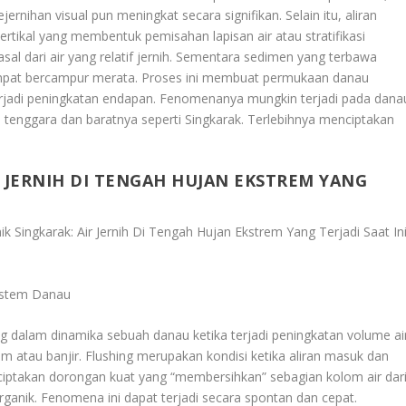
jernihan visual pun meningkat secara signifikan. Selain itu, aliran
rtikal yang membentuk pemisahan lapisan air atau stratifikasi
sal dari air yang relatif jernih. Sementara sedimen yang terbawa
empat bercampur merata. Proses ini membuat permukaan danau
rjadi peningkatan endapan. Fenomenanya mungkin terjadi pada dana
n tenggara dan baratnya seperti Singkarak. Terlebihnya menciptakan
 JERNIH DI TENGAH HUJAN EKSTREM YANG
 Singkarak: Air Jernih Di Tengah Hujan Ekstrem Yang Terjadi Saat In
sistem Danau
ng dalam dinamika sebuah danau ketika terjadi peningkatan volume ai
em atau banjir. Flushing merupakan kondisi ketika aliran masuk dan
ciptakan dorongan kuat yang “membersihkan” sebagian kolom air dar
organik. Fenomena ini dapat terjadi secara spontan dan cepat.