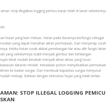
aman: stop illegalkan logging pemicu banjir telah di lansir sebelumny
tan
kan hutan yang kian meluas. Hutan pada dasarnya berfungsi sebagai
Kemudian yang dapat menahan aliran permukaan. Dan menyerap cura
nya. Ketika hutan rusak akibat penebangan liar atau alih fungsi lahan
nah yang sebelumnya stabil menjadi gembur dan kehilangan
ujan lebat mudah berubah menjadi aliran deras yang turun.
u kawasan dataran rendah. Ketiadaan pohon menyebabkan permukaa
dimen ke badan sungai. Dan membuat kapasitas sungai menyusut
h mudah meluap. Bahkan dengan intensitas hujan yang tidak terlalu
AMAN: STOP ILLEGAL LOGGING PEMICU
ASKAN