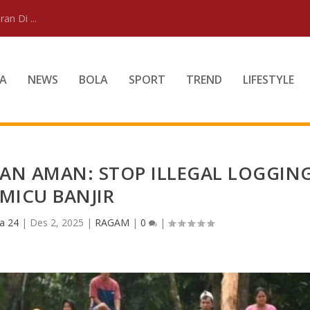
an Di ...
A
NEWS
BOLA
SPORT
TREND
LIFESTYLE
AN AMAN: STOP ILLEGAL LOGGIN
MICU BANJIR
a 24
|
Des 2, 2025
|
RAGAM
|
0
|