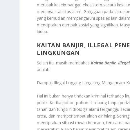
merusak keseimbangan ekosistem secara keseluru
menjaga stabilitas alam. Gangguan pada satu sp
yang kemudian mempengaruhi spesies lain dalam li
menciptakan dampak sosial yang signifikan. Mas
hidup.
KAITAN BANJIR, ILLEGAL PE
LINGKUNGAN
Selain itu, masih membahas
Kaitan Banjir, Ille
adalah:
Dampak Illegal Logging Langsung Mengancam Ke
Hal ini bukan hanya tindakan kriminal terhadap 
publik. Ketika pohon-pohon di tebang tanpa per
tanah dan fungsi hidrologis alami terganggu sec
erosi, dan memperlambat aliran air hilang. Sehin
menciptakan situasi rawan bencana, terutama ba
masyarakat. Risiko banjir meningkat tajam karena 