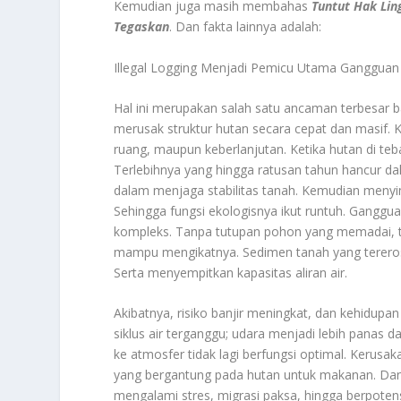
Kemudian juga masih membahas
Tuntut Hak Lin
Tegaskan
. Dan fakta lainnya adalah:
Illegal Logging Menjadi Pemicu Utama Gangguan
Hal ini merupakan salah satu ancaman terbesar ba
merusak struktur hutan secara cepat dan masif.
ruang, maupun keberlanjutan. Ketika hutan di teb
Terlebihnya yang hingga ratusan tahun hancur d
dalam menjaga stabilitas tanah. Kemudian meny
Sehingga fungsi ekologisnya ikut runtuh. Gangguan
kompleks. Tanpa tutupan pohon yang memadai, ta
mampu mengikatnya. Sedimen tanah yang tereros
Serta menyempitkan kapasitas aliran air.
Akibatnya, risiko banjir meningkat, dan kehidupa
siklus air terganggu; udara menjadi lebih panas 
ke atmosfer tidak lagi berfungsi optimal. Kerus
yang bergantung pada hutan untuk makanan. Dan 
mengalami stres, migrasi paksa, hingga berpoten