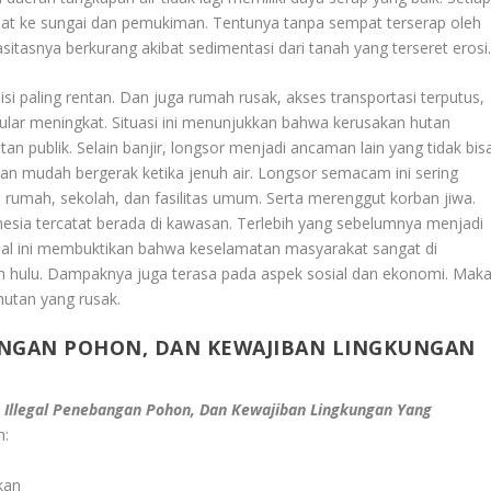
pat ke sungai dan pemukiman. Tentunya tanpa sempat terserap oleh
sitasnya berkurang akibat sedimentasi dari tanah yang terseret erosi
isi paling rentan. Dan juga rumah rusak, akses transportasi terputus,
enular meningkat. Situasi ini menunjukkan bahwa kerusakan hutan
 publik. Selain banjir, longsor menjadi ancaman lain yang tidak bis
akan mudah bergerak ketika jenuh air. Longsor semacam ini sering
 rumah, sekolah, dan fasilitas umum. Serta merenggut korban jiwa.
nesia tercatat berada di kawasan. Terlebih yang sebelumnya menjadi
Hal ini membuktikan bahwa keselamatan masyarakat sangat di
ah hulu. Dampaknya juga terasa pada aspek sosial dan ekonomi. Mak
hutan yang rusak.
BANGAN POHON, DAN KEWAJIBAN LINGKUNGAN
N
r, Illegal Penebangan Pohon, Dan Kewajiban Lingkungan Yang
h:
kan