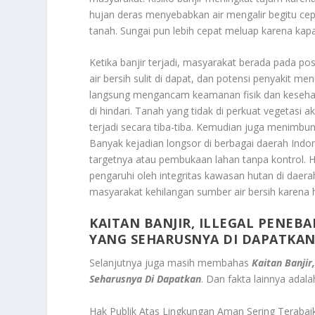
hujan deras menyebabkan air mengalir begitu ce
tanah. Sungai pun lebih cepat meluap karena kapa
Ketika banjir terjadi, masyarakat berada pada pos
air bersih sulit di dapat, dan potensi penyakit m
langsung mengancam keamanan fisik dan kesehatan
di hindari. Tanah yang tidak di perkuat vegetasi 
terjadi secara tiba-tiba. Kemudian juga menimbun
Banyak kejadian longsor di berbagai daerah Indo
targetnya atau pembukaan lahan tanpa kontrol. 
pengaruhi oleh integritas kawasan hutan di daer
masyarakat kehilangan sumber air bersih karena 
KAITAN BANJIR, ILLEGAL PENE
YANG SEHARUSNYA DI DAPATKA
Selanjutnya juga masih membahas
Kaitan Banji
Seharusnya Di Dapatkan
. Dan fakta lainnya adala
Hak Publik Atas Lingkungan Aman Sering Terabai