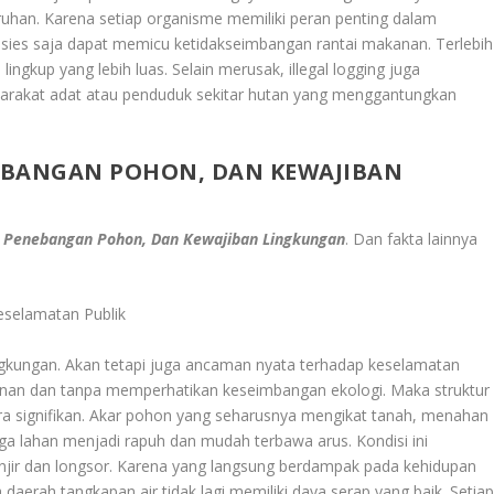
han. Karena setiap organisme memiliki peran penting dalam
esies saja dapat memicu ketidakseimbangan rantai makanan. Terlebih
ngkup yang lebih luas. Selain merusak, illegal logging juga
yarakat adat atau penduduk sekitar hutan yang menggantungkan
NEBANGAN POHON, DAN KEWAJIBAN
gal Penebangan Pohon, Dan Kewajiban Lingkungan
. Dan fakta lainnya
selamatan Publik
lingkungan. Akan tetapi juga ancaman nyata terhadap keselamatan
izinan dan tanpa memperhatikan keseimbangan ekologi. Maka struktur
ara signifikan. Akar pohon yang seharusnya mengikat tanah, menahan
gga lahan menjadi rapuh dan mudah terbawa arus. Kondisi ini
njir dan longsor. Karena yang langsung berdampak pada kehidupan
daerah tangkapan air tidak lagi memiliki daya serap yang baik. Setia