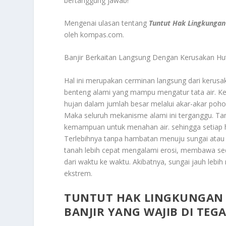
bertanggung jawab!
Mengenai ulasan tentang
Tuntut Hak Lingkungan
oleh kompas.com.
Banjir Berkaitan Langsung Dengan Kerusakan Hu
Hal ini merupakan cerminan langsung dari kerusa
benteng alami yang mampu mengatur tata air. 
hujan dalam jumlah besar melalui akar-akar pohon
Maka seluruh mekanisme alami ini terganggu. Ta
kemampuan untuk menahan air. sehingga setiap h
Terlebihnya tanpa hambatan menuju sungai ata
tanah lebih cepat mengalami erosi, membawa se
dari waktu ke waktu. Akibatnya, sungai jauh lebi
ekstrem.
TUNTUT HAK LINGKUNGAN 
BANJIR YANG WAJIB DI TEG