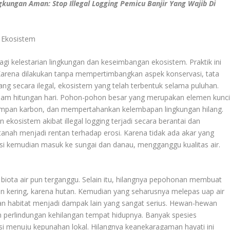
gkungan Aman: Stop Illegal Logging Pemicu Banjir Yang Wajib Di
 Ekosistem
gi kelestarian lingkungan dan keseimbangan ekosistem. Praktik ini
 Karena dilakukan tanpa mempertimbangkan aspek konservasi, tata
ang secara ilegal, ekosistem yang telah terbentuk selama puluhan.
alam hitungan hari. Pohon-pohon besar yang merupakan elemen kunc
impan karbon, dan mempertahankan kelembapan lingkungan hilang.
 ekosistem akibat illegal logging terjadi secara berantai dan
nah menjadi rentan terhadap erosi. Karena tidak ada akar yang
i kemudian masuk ke sungai dan danau, mengganggu kualitas air.
n biota air pun terganggu. Selain itu, hilangnya pepohonan membuat
dan kering, karena hutan. Kemudian yang seharusnya melepas uap air
akan habitat menjadi dampak lain yang sangat serius. Hewan-hewan
perlindungan kehilangan tempat hidupnya. Banyak spesies
si menuju kepunahan lokal. Hilangnya keanekaragaman hayati ini