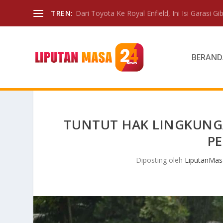
TREN:
Dari Toyota Ke Royal Enfield, Ini Isi Garasi Gibr
BERAND
TUNTUT HAK LINGKUNG
PE
Diposting oleh
LiputanMas