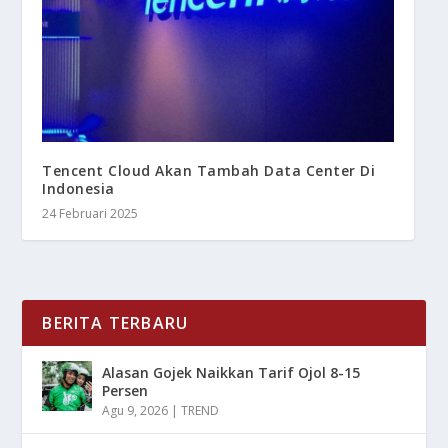
Tencent Cloud Akan Tambah Data Center Di
Indonesia
24 Februari 2025
BERITA TERBARU
Alasan Gojek Naikkan Tarif Ojol 8-15
Persen
Agu 9, 2026
|
TREND