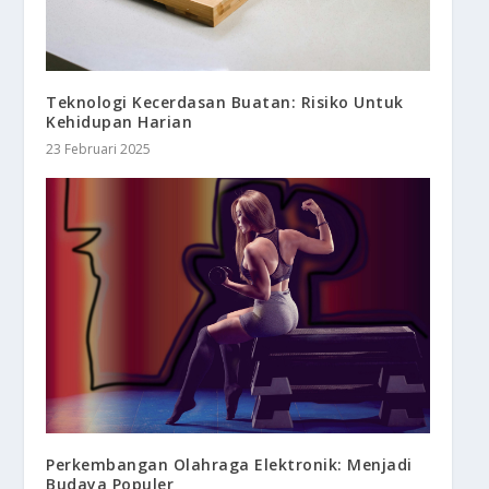
Teknologi Kecerdasan Buatan: Risiko Untuk
Kehidupan Harian
23 Februari 2025
Perkembangan Olahraga Elektronik: Menjadi
Budaya Populer