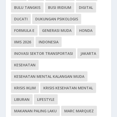
BULU TANGKIS
BUSI IRIDIUM
DIGITAL
DUCATI
DUKUNGAN PSIKOLOGIS
FORMULA E
GENERASI MUDA
HONDA
IIMS 2026
INDONESIA
INOVASI SEKTOR TRANSPORTASI
JAKARTA
KESEHATAN
KESEHATAN MENTAL KALANGAN MUDA
KRISIS IKLIM
KRISIS KESEHATAN MENTAL
LIBURAN
LIFESTYLE
MAKANAN PALING LAKU
MARC MARQUEZ