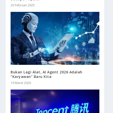
20 Februari 2025
Bukan Lagi Alat, AI Agent 2026 Adalah
“Karyawan” Baru Kita
19 Maret 2026