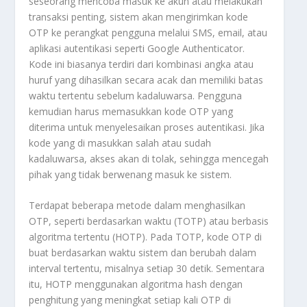
seseorang mencoba masuk ke akun atau melakukan
transaksi penting, sistem akan mengirimkan kode
OTP ke perangkat pengguna melalui SMS, email, atau
aplikasi autentikasi seperti Google Authenticator.
Kode ini biasanya terdiri dari kombinasi angka atau
huruf yang dihasilkan secara acak dan memiliki batas
waktu tertentu sebelum kadaluwarsa. Pengguna
kemudian harus memasukkan kode OTP yang
diterima untuk menyelesaikan proses autentikasi. Jika
kode yang di masukkan salah atau sudah
kadaluwarsa, akses akan di tolak, sehingga mencegah
pihak yang tidak berwenang masuk ke sistem.
Terdapat beberapa metode dalam menghasilkan
OTP, seperti berdasarkan waktu (TOTP) atau berbasis
algoritma tertentu (HOTP). Pada TOTP, kode OTP di
buat berdasarkan waktu sistem dan berubah dalam
interval tertentu, misalnya setiap 30 detik. Sementara
itu, HOTP menggunakan algoritma hash dengan
penghitung yang meningkat setiap kali OTP di