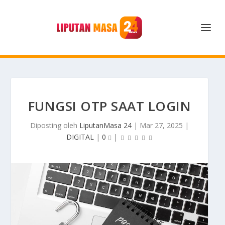
FUNGSI OTP SAAT LOGIN
Diposting oleh
LiputanMasa 24
|
Mar 27, 2025
|
DIGITAL
|
0
|