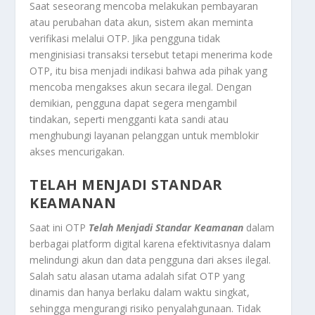
Saat seseorang mencoba melakukan pembayaran
atau perubahan data akun, sistem akan meminta
verifikasi melalui OTP. Jika pengguna tidak
menginisiasi transaksi tersebut tetapi menerima kode
OTP, itu bisa menjadi indikasi bahwa ada pihak yang
mencoba mengakses akun secara ilegal. Dengan
demikian, pengguna dapat segera mengambil
tindakan, seperti mengganti kata sandi atau
menghubungi layanan pelanggan untuk memblokir
akses mencurigakan.
TELAH MENJADI STANDAR
KEAMANAN
Saat ini OTP
Telah Menjadi Standar Keamanan
dalam
berbagai platform digital karena efektivitasnya dalam
melindungi akun dan data pengguna dari akses ilegal.
Salah satu alasan utama adalah sifat OTP yang
dinamis dan hanya berlaku dalam waktu singkat,
sehingga mengurangi risiko penyalahgunaan. Tidak