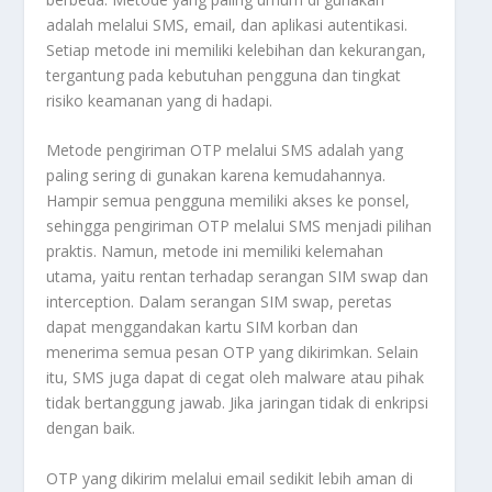
adalah melalui SMS, email, dan aplikasi autentikasi.
Setiap metode ini memiliki kelebihan dan kekurangan,
tergantung pada kebutuhan pengguna dan tingkat
risiko keamanan yang di hadapi.
Metode pengiriman OTP melalui SMS adalah yang
paling sering di gunakan karena kemudahannya.
Hampir semua pengguna memiliki akses ke ponsel,
sehingga pengiriman OTP melalui SMS menjadi pilihan
praktis. Namun, metode ini memiliki kelemahan
utama, yaitu rentan terhadap serangan SIM swap dan
interception. Dalam serangan SIM swap, peretas
dapat menggandakan kartu SIM korban dan
menerima semua pesan OTP yang dikirimkan. Selain
itu, SMS juga dapat di cegat oleh malware atau pihak
tidak bertanggung jawab. Jika jaringan tidak di enkripsi
dengan baik.
OTP yang dikirim melalui email sedikit lebih aman di