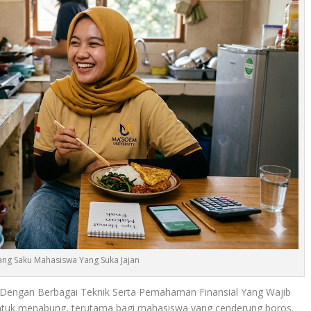
ang Saku Mahasiswa Yang Suka Jajan
Dengan Berbagai Teknik Serta Pemahaman Finansial Yang Wajib
if untuk menabung, terutama bagi mahasiswa yang cenderung boros.