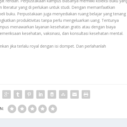
t rendah. Perpustakaan kampus biasanya memiliki koleksi buku yan
n literatur yang di perlukan untuk studi. Dengan memanfaatkan
li buku. Perpustakaan juga menyediakan ruang belajar yang tenang
gkatkan produktivitas tanpa perlu mengeluarkan uang. Tentunya
kampus menawarkan layanan kesehatan gratis atau dengan biaya
emeriksaan kesehatan, vaksinasi, dan konsultasi kesehatan mental.
ankan jika terlalu royal dengan isi dompet. Dan perlahanlah
N: