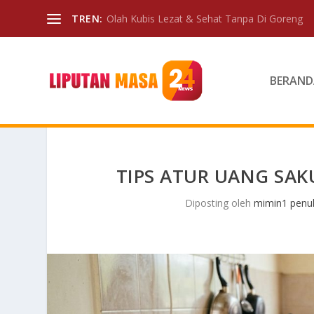
TREN:
Olah Kubis Lezat & Sehat Tanpa Di Goreng
BERAND
TIPS ATUR UANG SAK
Diposting oleh
mimin1 penul