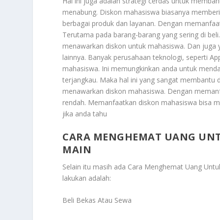
Hal ini juga adalah strategi cerdas untuk memb
menabung. Diskon mahasiswa biasanya memberika
berbagai produk dan layanan. Dengan memanfaat
Terutama pada barang-barang yang sering di beli.
menawarkan diskon untuk mahasiswa. Dan juga ya
lainnya. Banyak perusahaan teknologi, seperti A
mahasiswa. Ini memungkinkan anda untuk mendap
terjangkau. Maka hal ini yang sangat membantu da
menawarkan diskon mahasiswa. Dengan memanfaat
rendah. Memanfaatkan diskon mahasiswa bisa men
jika anda tahu
CARA MENGHEMAT UANG UNT
MAIN
Selain itu masih ada
Cara Menghemat Uang Untuk
lakukan adalah:
Beli Bekas Atau Sewa