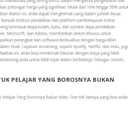
antu mahasiswa yang sering boros dalam mengelola pengeluaran dan
n potongan harga yang signifikan. Mulai dari 10% hingga 50% untu
kan diskon ini, anda dapat menghemat uang dalam jumlah besar.
 Banyak institusi pendidikan dan platform pembelajaran online
ng termasuk biaya kuliah, buku, dan sumber daya pendidikan
pple, Microsoft, dan Adobe, memberikan diskon khusus untuk
atkan perangkat dan software berkualitas dengan harga lebih
lam studi. Layanan streaming, seperti Spotify, Netflix, dan Hulu, jug
kan ini, anda bisa menikmati hiburan dengan biaya yang lebih
dorong anda untuk lebih bijak dalam berbelanja. Sebagai contoh,
UK PELAJAR YANG BOROSNYA BUKAN
 Pelajar Yang Borosnya Bukan Main
. Dan trik lainnya yang bisa anda