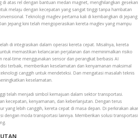
 di atas rel dengan bantuan medan magnet, menghilangkan geseka
untuk melaju dengan kecepatan yang sangat tinggi tanpa hambatan
onvensional. Teknologi maglev pertama kali di kembangkan di Jepang
 Dan Jepang kini telah mengoperasikan kereta maglev yang mampu
lah di integrasikan dalam operasi kereta cepat. Misalnya, kereta
 untuk memastikan kelancaran perjalanan dan meminimalkan risiko
 real-time menggunakan sensor dan perangkat berbasis AI
disi terbaik, memberikan keselamatan dan kenyamanan maksimal
 teknologi canggih untuk mendeteksi. Dan mengatasi masalah teknis
meningkatkan keselamatan.
nggi telah menjadi simbol kemajuan dalam sektor transportasi.
n kecepatan, kenyamanan, dan keberlanjutan. Dengan terus
r yang lebih canggih, kereta cepat di masa depan. Di perkirakan aka
asi dengan moda transportasi lainnya. Memberikan solusi transportasi
ng.
JUTAN