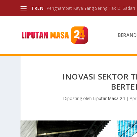
TREN:
Penghambat Kaya Yang Sering Tak Di Sadari
BERAND
INOVASI SEKTOR T
BERTE
Diposting oleh
LiputanMasa 24
|
Apr