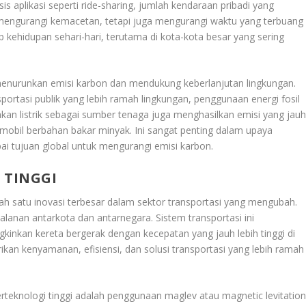
s aplikasi seperti ride-sharing, jumlah kendaraan pribadi yang
ya mengurangi kemacetan, tetapi juga mengurangi waktu yang terbuang
ap kehidupan sehari-hari, terutama di kota-kota besar yang sering
 menurunkan emisi karbon dan mendukung keberlanjutan lingkungan.
portasi publik yang lebih ramah lingkungan, penggunaan energi fosil
akan listrik sebagai sumber tenaga juga menghasilkan emisi yang jau
mobil berbahan bakar minyak. Ini sangat penting dalam upaya
 tujuan global untuk mengurangi emisi karbon.
 TINGGI
h satu inovasi terbesar dalam sektor transportasi yang mengubah.
alanan antarkota dan antarnegara. Sistem transportasi ini
nkan kereta bergerak dengan kecepatan yang jauh lebih tinggi di
an kenyamanan, efisiensi, dan solusi transportasi yang lebih ramah
erteknologi tinggi adalah penggunaan maglev atau magnetic levitation