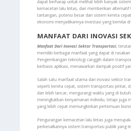
dapat berharap untuk melihat lebih banyak sist
kemacetan lalu lintas, dan memberikan alternati
tantangan, potensi besar dari sistem kereta ce
ekonomi menjadikannya investasi yang bernilai d
MANFAAT DARI INOVASI SE
Manfaat Dari Inovasi Sektor Transportasi
, terut
memiliki berbagai manfaat yang dapat di rasakan 
Pengembangan teknologi canggih dalam transportas
berbasis aplikasi, menawarkan dampak positif yan
Salah satu manfaat utama dari inovasi sektor tra
seperti kereta cepat, sistem transportasi pinta
dan lebih lancar, mengurangi waktu yang di butuhk
meningkatkan kenyamanan individu, tetapi juga m
yang lebih cepat memungkinkan pertemuan bisnis 
Pengurangan kemacetan lalu lintas juga merupakan
perkenalkannya sistem transportasi publik yang leb