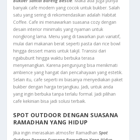
Bukber Santai Bareng Bestie
. Maka ada juga punya
banyak cafe modern yang cocok untuk bukber. Salah
satu yang sering di rekomendasikan adalah Habitat
Coffee. Cafe ini menawarkan suasana cozy dengan
desain interior minimalis yang nyaman untuk
nongkrong lama. Menu yang di tawarkan pun variatif,
mulai dari makanan berat seperti pasta dan rice bowl
hingga dessert manis untuk takjil. Transisi dari
ngabuburit hingga waktu berbuka terasa
menyenangkan. Karena pengunjung bisa menikmati
ambience yang hangat dan pencahayaan yang estetik.
Selain itu, cafe seperti ini biasanya menyediakan paket
bukber dengan harga terjangkau. Jadi, untuk anda
yang ingin berbuka tanpa terlalu formal. Jadi pilihan
cafe kekinian bisa jadi solusi terbaik.
SPOT OUTDOOR DENGAN SUASANA
RAMADHAN YANG HIDUP
Jika ingin merasakan atmosfer Ramadhan
Spot
Outdoor Dengan Suasana Ramadhan Yang Hidup
.