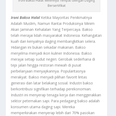
Ironi Bakso Halal: Minimnya Tempat Gilingan Daging
Bersertifikat
Ironi Bakso Halal
Ketika Mayoritas Penikmatnya
Adalah Muslim, Namun Rantai Produksinya Minim
Akan Jaminan Kehalalan Yang Terpercaya. Bakso
telah merajai lidah masyarakat Indonesia. Kehangatan
kuah dan kenyalnya daging membangkitkan selera.
Hidangan ini bukan sekadar makanan. Bakso
menjelma menjadi ikon kuliner Indonesia. Bakso
merajai setiap sudut negeri. Gerobak sederhana di
tepi jalan hingga restoran mewah di pusat
perbelanjaan menyajikannya. Popularitasnya
merakyat. Bakso menjadi pilihan favorit lintas
generasi dan latar belakang sosial. Industri bakso
berkontribusi signifikan terhadap perekonomian.
Industri ini menyerap tenaga kerja dan menggerakkan
sektor peternakan sapi. Para pedagang bakso adalah
konsumen utama daging sapi. Mereka
memperkirakan menyerap lebih dari 70% pasokan