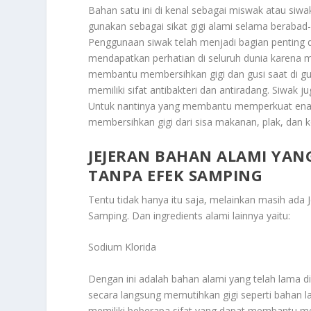
Bahan satu ini di kenal sebagai miswak atau siwa
gunakan sebagai sikat gigi alami selama berabad-
Penggunaan siwak telah menjadi bagian penting da
mendapatkan perhatian di seluruh dunia karena 
membantu membersihkan gigi dan gusi saat di g
memiliki sifat antibakteri dan antiradang. Siwak j
Untuk nantinya yang membantu memperkuat enamel
membersihkan gigi dari sisa makanan, plak, dan
JEJERAN BAHAN ALAMI YA
TANPA EFEK SAMPING
Tentu tidak hanya itu saja, melainkan masih ada
Samping
. Dan ingredients alami lainnya yaitu:
Sodium Klorida
Dengan ini adalah bahan alami yang telah lama d
secara langsung memutihkan gigi seperti bahan l
memiliki beberapa sifat yang dapat membantu menj