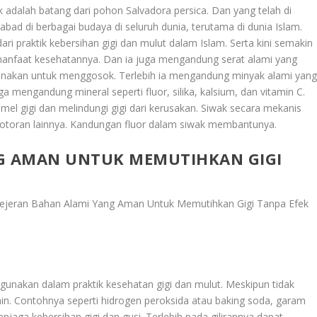
k adalah batang dari pohon Salvadora persica. Dan yang telah di
abad di berbagai budaya di seluruh dunia, terutama di dunia Islam.
ri praktik kebersihan gigi dan mulut dalam Islam. Serta kini semakin
manfaat kesehatannya. Dan ia juga mengandung serat alami yang
unakan untuk menggosok. Terlebih ia mengandung minyak alami yan
uga mengandung mineral seperti fluor, silika, kalsium, dan vitamin C.
 gigi dan melindungi gigi dari kerusakan. Siwak secara mekanis
 kotoran lainnya. Kandungan fluor dalam siwak membantunya.
NG AMAN UNTUK MEMUTIHKAN GIGI
Jejeran Bahan Alami Yang Aman Untuk Memutihkan Gigi Tanpa Efek
igunakan dalam praktik kesehatan gigi dan mulut. Meskipun tidak
ain. Contohnya seperti hidrogen peroksida atau baking soda, garam
aga kebersihan gigi dan gusi. Terlebih pada gilirannya dapat