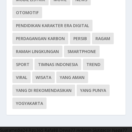
OTOMOTIF
PENDIDIKAN KARAKTER ERA DIGITAL
PERDAGANGAN KARBON
PERSIB
RAGAM
RAMAH LINGKUNGAN
SMARTPHONE
SPORT
TIMNAS INDONESIA
TREND
VIRAL
WISATA
YANG AMAN
YANG DI REKOMENDASIKAN
YANG PUNYA
YOGYAKARTA
Suaramedia24
Rgo365
Rafa88
Dewa77
Hokiwin
Slotgacor
Naga77