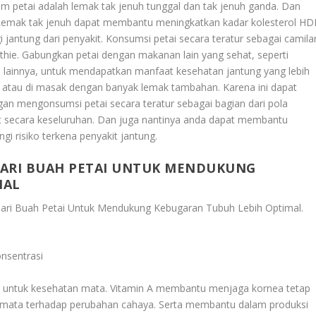
m petai adalah lemak tak jenuh tunggal dan tak jenuh ganda. Dan
 Lemak tak jenuh dapat membantu meningkatkan kadar kolesterol HD
i jantung dari penyakit. Konsumsi petai secara teratur sebagai camila
ie. Gabungkan petai dengan makanan lain yang sehat, seperti
 lainnya, untuk mendapatkan manfaat kesehatan jantung yang lebih
g atau di masak dengan banyak lemak tambahan. Karena ini dapat
n mengonsumsi petai secara teratur sebagai bagian dari pola
 secara keseluruhan. Dan juga nantinya anda dapat membantu
i risiko terkena penyakit jantung.
DARI BUAH PETAI UNTUK MENDUKUNG
MAL
ari Buah Petai Untuk Mendukung Kebugaran Tubuh Lebih Optimal
.
nsentrasi
g untuk kesehatan mata. Vitamin A membantu menjaga kornea tetap
i mata terhadap perubahan cahaya. Serta membantu dalam produksi