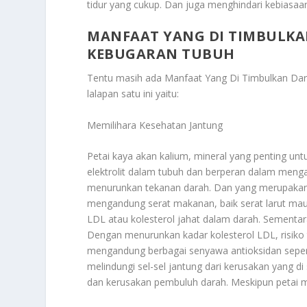
tidur yang cukup. Dan juga menghindari kebiasa
MANFAAT YANG DI TIMBULKA
KEBUGARAN TUBUH
Tentu masih ada
Manfaat Yang Di Timbulkan Da
lalapan satu ini yaitu:
Memilihara Kesehatan Jantung
Petai kaya akan kalium, mineral yang penting 
elektrolit dalam tubuh dan berperan dalam meng
menurunkan tekanan darah. Dan yang merupakan fa
mengandung serat makanan, baik serat larut maup
LDL atau kolesterol jahat dalam darah. Sementa
Dengan menurunkan kadar kolesterol LDL, risiko t
mengandung berbagai senyawa antioksidan sepert
melindungi sel-sel jantung dari kerusakan yang 
dan kerusakan pembuluh darah. Meskipun petai m