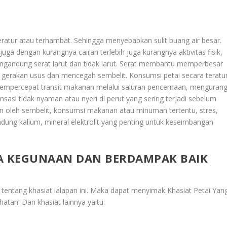
 teratur atau terhambat. Sehingga menyebabkan sulit buang air besar.
juga dengan kurangnya cairan terlebih juga kurangnya aktivitas fisik,
engandung serat larut dan tidak larut. Serat membantu memperbesar
erakan usus dan mencegah sembelit. Konsumsi petai secara teratu
empercepat transit makanan melalui saluran pencernaan, mengurang
ensasi tidak nyaman atau nyeri di perut yang sering terjadi sebelum
kan oleh sembelit, konsumsi makanan atau minuman tertentu, stres,
ung kalium, mineral elektrolit yang penting untuk keseimbangan
YA KEGUNAAN DAN BERDAMPAK BAIK
i tentang khasiat lalapan ini. Maka dapat menyimak
Khasiat Petai Yan
hatan
. Dan khasiat lainnya yaitu: