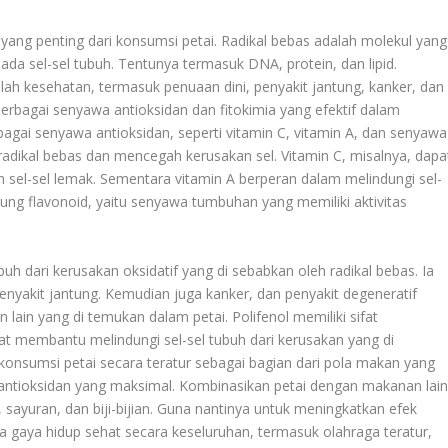
 yang penting dari konsumsi petai. Radikal bebas adalah molekul yang
da sel-sel tubuh. Tentunya termasuk DNA, protein, dan lipid.
ah kesehatan, termasuk penuaan dini, penyakit jantung, kanker, dan
erbagai senyawa antioksidan dan fitokimia yang efektif dalam
gai senyawa antioksidan, seperti vitamin C, vitamin A, dan senyawa
radikal bebas dan mencegah kerusakan sel. Vitamin C, misalnya, dapa
n sel-sel lemak. Sementara vitamin A berperan dalam melindungi sel-
dung flavonoid, yaitu senyawa tumbuhan yang memiliki aktivitas
h dari kerusakan oksidatif yang di sebabkan oleh radikal bebas. Ia
penyakit jantung. Kemudian juga kanker, dan penyakit degeneratif
n lain yang di temukan dalam petai. Polifenol memiliki sifat
pat membantu melindungi sel-sel tubuh dari kerusakan yang di
onsumsi petai secara teratur sebagai bagian dari pola makan yang
antioksidan yang maksimal. Kombinasikan petai dengan makanan lai
 sayuran, dan biji-bijian. Guna nantinya untuk meningkatkan efek
a gaya hidup sehat secara keseluruhan, termasuk olahraga teratur,