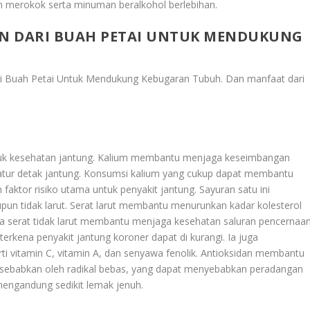
an merokok serta minuman beralkohol berlebihan.
N DARI BUAH PETAI UNTUK MENDUKUNG
ri Buah Petai Untuk Mendukung Kebugaran Tubuh
. Dan manfaat dari
untuk kesehatan jantung. Kalium membantu menjaga keseimbangan
atur detak jantung. Konsumsi kalium yang cukup dapat membantu
ktor risiko utama untuk penyakit jantung. Sayuran satu ini
un tidak larut. Serat larut membantu menurunkan kadar kolesterol
ra serat tidak larut membantu menjaga kesehatan saluran pencernaan
erkena penyakit jantung koroner dapat di kurangi. Ia juga
i vitamin C, vitamin A, dan senyawa fenolik. Antioksidan membantu
di sebabkan oleh radikal bebas, yang dapat menyebabkan peradangan
engandung sedikit lemak jenuh.