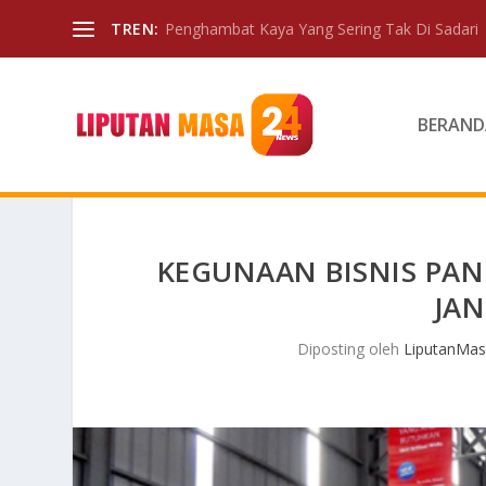
TREN:
Penghambat Kaya Yang Sering Tak Di Sadari
BERAND
KEGUNAAN BISNIS P
JA
Diposting oleh
LiputanMas