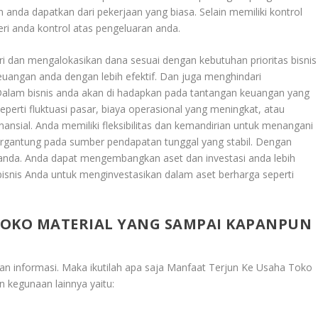
n anda dapatkan dari pekerjaan yang biasa. Selain memiliki kontrol
ri anda kontrol atas pengeluaran anda.
i dan mengalokasikan dana sesuai dengan kebutuhan prioritas bisnis
uangan anda dengan lebih efektif. Dan juga menghindari
Dalam bisnis anda akan di hadapkan pada tantangan keuangan yang
perti fluktuasi pasar, biaya operasional yang meningkat, atau
ansial. Anda memiliki fleksibilitas dan kemandirian untuk menangani
tergantung pada sumber pendapatan tunggal yang stabil. Dengan
 anda. Anda dapat mengembangkan aset dan investasi anda lebih
bisnis Anda untuk menginvestasikan dalam aset berharga seperti
TOKO MATERIAL YANG SAMPAI KAPANPUN
kan informasi. Maka ikutilah apa saja
Manfaat Terjun Ke Usaha Toko
n kegunaan lainnya yaitu: