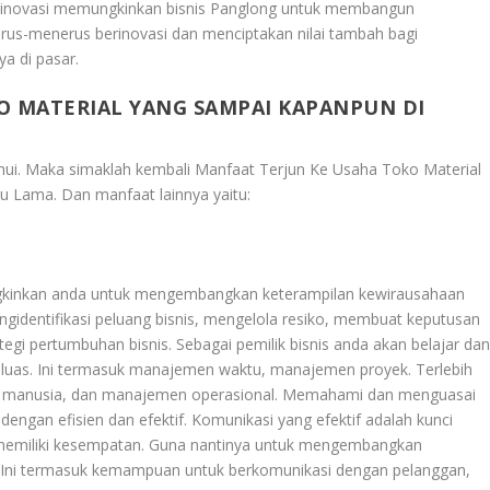
an inovasi memungkinkan bisnis Panglong untuk membangun
rus-menerus berinovasi dan menciptakan nilai tambah bagi
a di pasar.
O MATERIAL YANG SAMPAI KAPANPUN DI
ahui. Maka simaklah kembali
Manfaat Terjun Ke Usaha Toko Material
tu Lama
. Dan manfaat lainnya yaitu:
gkinkan anda untuk mengembangkan keterampilan kewirausahaan
gidentifikasi peluang bisnis, mengelola resiko, membuat keputusan
gi pertumbuhan bisnis. Sebagai pemilik bisnis anda akan belajar da
as. Ini termasuk manajemen waktu, manajemen proyek. Terlebih
manusia, dan manajemen operasional. Memahami dan menguasai
dengan efisien dan efektif. Komunikasi yang efektif adalah kunci
n memiliki kesempatan. Guna nantinya untuk mengembangkan
a. Ini termasuk kemampuan untuk berkomunikasi dengan pelanggan,