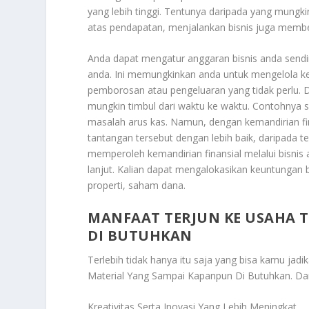
yang lebih tinggi. Tentunya daripada yang mungki
atas pendapatan, menjalankan bisnis juga membe
Anda dapat mengatur anggaran bisnis anda sendir
anda. Ini memungkinkan anda untuk mengelola ke
pemborosan atau pengeluaran yang tidak perlu. 
mungkin timbul dari waktu ke waktu. Contohnya se
masalah arus kas. Namun, dengan kemandirian fin
tantangan tersebut dengan lebih baik, daripada 
memperoleh kemandirian finansial melalui bisnis
lanjut. Kalian dapat mengalokasikan keuntungan 
properti, saham dana.
MANFAAT TERJUN KE USAHA 
DI BUTUHKAN
Terlebih tidak hanya itu saja yang bisa kamu jadi
Material Yang Sampai Kapanpun Di Butuhkan
. Da
Kreativitas Serta Inovasi Yang Lebih Meningkat