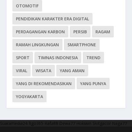
OTOMOTIF
PENDIDIKAN KARAKTER ERA DIGITAL
PERDAGANGAN KARBON
PERSIB
RAGAM
RAMAH LINGKUNGAN
SMARTPHONE
SPORT
TIMNAS INDONESIA
TREND
VIRAL
WISATA
YANG AMAN
YANG DI REKOMENDASIKAN
YANG PUNYA
YOGYAKARTA
Suaramedia24
Rgo365
Rafa88
Dewa77
Hokiwin
Slotgacor
Naga77