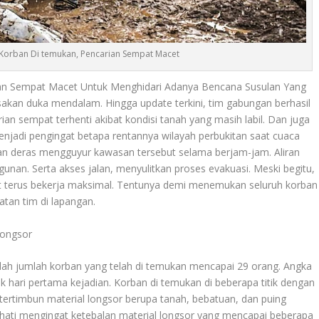
 Korban Di temukan, Pencarian Sempat Macet
ian Sempat Macet Untuk Menghidari Adanya Bencana Susulan Yang
akan duka mendalam. Hingga update terkini, tim gabungan berhasil
 sempat terhenti akibat kondisi tanah yang masih labil. Dan juga
enjadi pengingat betapa rentannya wilayah perbukitan saat cuaca
hujan deras mengguyur kawasan tersebut selama berjam-jam. Aliran
nan. Serta akses jalan, menyulitkan proses evakuasi. Meski begitu,
at terus bekerja maksimal. Tentunya demi menemukan seluruh korban
tan tim di lapangan.
Longsor
alah jumlah korban yang telah di temukan mencapai 29 orang. Angka
ak hari pertama kejadian. Korban di temukan di beberapa titik dengan
ertimbun material longsor berupa tanah, bebatuan, dan puing
-hati mengingat ketebalan material longsor yang mencapai beberapa