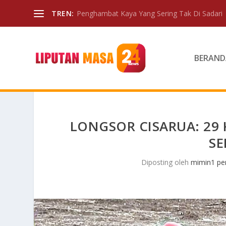
TREN:
Penghambat Kaya Yang Sering Tak Di Sadari
BERAND
LONGSOR CISARUA: 29
SE
Diposting oleh
mimin1 pen