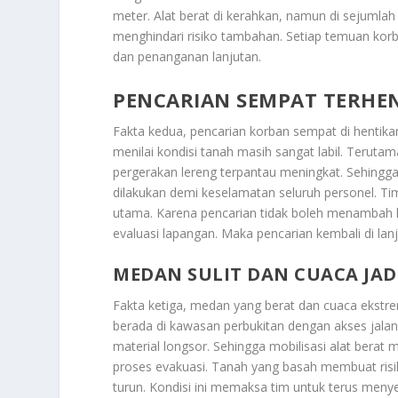
meter. Alat berat di kerahkan, namun di sejumlah
menghindari risiko tambahan. Setiap temuan korba
dan penanganan lanjutan.
PENCARIAN SEMPAT TERHEN
Fakta kedua, pencarian korban sempat di hentika
menilai kondisi tanah masih sangat labil. Terutam
pergerakan lereng terpantau meningkat. Sehingg
dilakukan demi keselamatan seluruh personel. T
utama. Karena pencarian tidak boleh menambah ko
evaluasi lapangan. Maka pencarian kembali di la
MEDAN SULIT DAN CUACA JA
Fakta ketiga, medan yang berat dan cuaca ekstr
berada di kawasan perbukitan dengan akses jalan 
material longsor. Sehingga mobilisasi alat bera
proses evakuasi. Tanah yang basah membuat risik
turun. Kondisi ini memaksa tim untuk terus meny