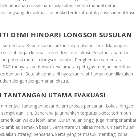
 titik pencarian masih harus dilakukan secara manual demi
n langsung di evakuasi ke posko terdekat untuk proses identifikasi
TI DEMI HINDARI LONGSOR SUSULAN
n sementara. Keputusan ini bukan tanpa alasan. Tim di lapangan
a setelah hujan kembali turun di sekitar lokasi. Retakan tanah dan
a berpotensi memicu longsor susulan. Penghentian sementara
im SAR menyatakan bahwa keselamatan petugas menjadi prioritas
rban baru. Setelah kondisi di nyatakan relatif aman dan dilakukan
njutkan dengan pengamanan ekstra.
DI TANTANGAN UTAMA EVAKUASI
em menjadi tantangan besar dalam proses pencarian. Lokasi longsor
sempit dan licin. Beberapa jalur bahkan terputus akibat tertimbun
t memerlukan waktu lebih lama. Curah hujan tinggi juga memperlambat
o amblas semakin besar. Sementara visibilitas menurun saat hujan
esuaikan strategi pencarian. Serta yang termasuk membagi zona