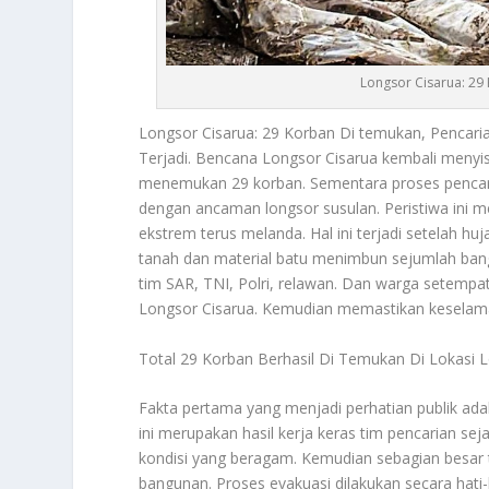
Longsor Cisarua: 29
Longsor Cisarua
: 29 Korban Di temukan, Pencar
Terjadi. Bencana
Longsor Cisarua
kembali menyis
menemukan 29 korban. Sementara proses pencarian
dengan ancaman longsor susulan. Peristiwa ini m
ekstrem terus melanda. Hal ini terjadi setelah 
tanah dan material batu menimbun sejumlah bangu
tim SAR, TNI, Polri, relawan. Dan warga setemp
Longsor Cisarua
. Kemudian memastikan keselama
Total 29 Korban Berhasil Di Temukan Di Lokasi 
Fakta pertama yang menjadi perhatian publik ad
ini merupakan hasil kerja keras tim pencarian sej
kondisi yang beragam. Kemudian sebagian besar t
bangunan. Proses evakuasi dilakukan secara hati