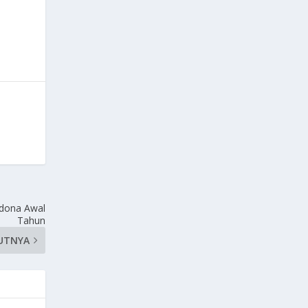
madona Awal
Tahun
UTNYA