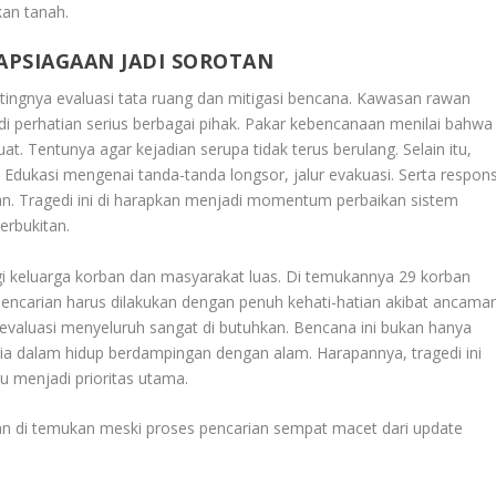
an tanah.
APSIAGAAN JADI SOROTAN
ntingnya evaluasi tata ruang dan mitigasi bencana. Kawasan rawan
di perhatian serius berbagai pihak. Pakar kebencanaan menilai bahwa
at. Tentunya agar kejadian serupa tidak terus berulang. Selain itu,
 Edukasi mengenai tanda-tanda longsor, jalur evakuasi. Serta respon
atkan. Tragedi ini di harapkan menjadi momentum perbaikan sistem
erbukitan.
 keluarga korban dan masyarakat luas. Di temukannya 29 korban
 pencarian harus dilakukan dengan penuh kehati-hatian akibat ancama
evaluasi menyeluruh sangat di butuhkan. Bencana ini bukan hanya
sia dalam hidup berdampingan dengan alam. Harapannya, tragedi ini
u menjadi prioritas utama.
rban di temukan meski proses pencarian sempat macet dari update