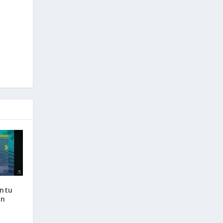
antu
an