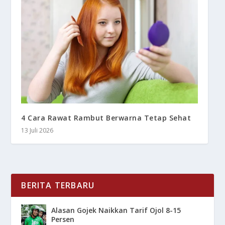
4 Cara Rawat Rambut Berwarna Tetap Sehat
13 Juli 2026
BERITA TERBARU
Alasan Gojek Naikkan Tarif Ojol 8-15
Persen