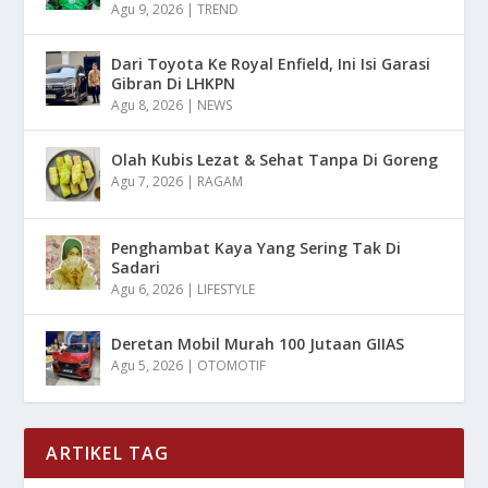
Agu 9, 2026
|
TREND
Dari Toyota Ke Royal Enfield, Ini Isi Garasi
Gibran Di LHKPN
Agu 8, 2026
|
NEWS
Olah Kubis Lezat & Sehat Tanpa Di Goreng
Agu 7, 2026
|
RAGAM
Penghambat Kaya Yang Sering Tak Di
Sadari
Agu 6, 2026
|
LIFESTYLE
Deretan Mobil Murah 100 Jutaan GIIAS
Agu 5, 2026
|
OTOMOTIF
ARTIKEL TAG