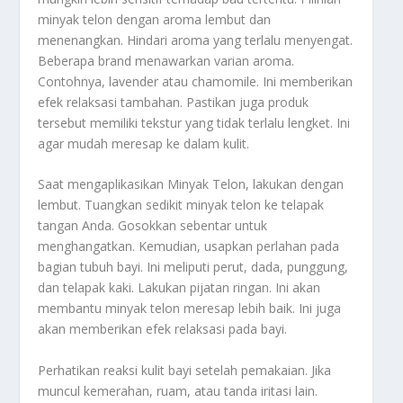
minyak telon dengan aroma lembut dan
menenangkan. Hindari aroma yang terlalu menyengat.
Beberapa
brand
menawarkan varian aroma.
Contohnya, lavender atau
chamomile
. Ini memberikan
efek relaksasi tambahan. Pastikan juga produk
tersebut memiliki tekstur yang tidak terlalu lengket. Ini
agar mudah meresap ke dalam kulit.
Saat mengaplikasikan Minyak Telon, lakukan dengan
lembut. Tuangkan sedikit minyak telon ke telapak
tangan Anda. Gosokkan sebentar untuk
menghangatkan. Kemudian, usapkan perlahan pada
bagian tubuh bayi. Ini meliputi perut, dada, punggung,
dan telapak kaki. Lakukan pijatan ringan. Ini akan
membantu minyak telon meresap lebih baik. Ini juga
akan memberikan efek relaksasi pada bayi.
Perhatikan reaksi kulit bayi setelah pemakaian. Jika
muncul kemerahan, ruam, atau tanda iritasi lain.