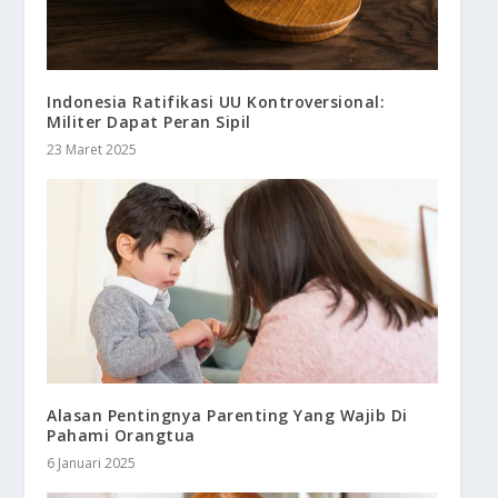
Indonesia Ratifikasi UU Kontroversional:
Militer Dapat Peran Sipil
23 Maret 2025
Alasan Pentingnya Parenting Yang Wajib Di
Pahami Orangtua
6 Januari 2025