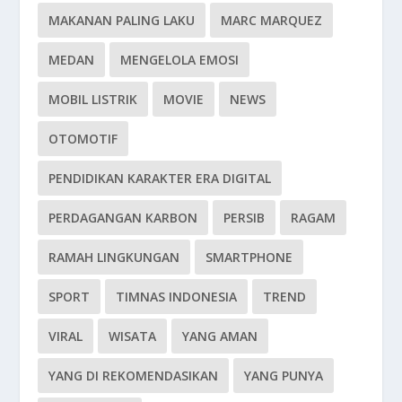
MAKANAN PALING LAKU
MARC MARQUEZ
MEDAN
MENGELOLA EMOSI
MOBIL LISTRIK
MOVIE
NEWS
OTOMOTIF
PENDIDIKAN KARAKTER ERA DIGITAL
PERDAGANGAN KARBON
PERSIB
RAGAM
RAMAH LINGKUNGAN
SMARTPHONE
SPORT
TIMNAS INDONESIA
TREND
VIRAL
WISATA
YANG AMAN
YANG DI REKOMENDASIKAN
YANG PUNYA