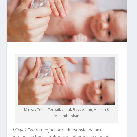
Minyak Telon Terbaik Untuk Bayi: Aman, Harum &
Melembapkan
Minyak Telon
menjadi produk esensial dalam
perawatan bayi di Indonesia, kehangatan yang di