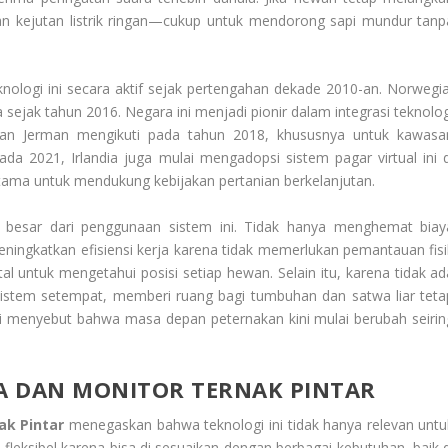
n kejutan listrik ringan—cukup untuk mendorong sapi mundur tanp
ologi ini secara aktif sejak pertengahan dekade 2010-an. Norwegia
ejak tahun 2016. Negara ini menjadi pionir dalam integrasi teknolog
dan Jerman mengikuti pada tahun 2018, khususnya untuk kawasa
da 2021, Irlandia juga mulai mengadopsi sistem pagar virtual ini d
ama untuk mendukung kebijakan pertanian berkelanjutan.
 besar dari penggunaan sistem ini. Tidak hanya menghemat biay
ningkatkan efisiensi kerja karena tidak memerlukan pemantauan fisi
tal untuk mengetahui posisi setiap hewan. Selain itu, karena tidak ad
kosistem setempat, memberi ruang bagi tumbuhan dan satwa liar teta
li menyebut bahwa masa depan peternakan kini mulai berubah seirin
A DAN MONITOR TERNAK PINTAR
ak Pintar
menegaskan bahwa teknologi ini tidak hanya relevan untu
fleksibel karena bisa di sesuaikan dengan berbagai kebutuhan, baik d