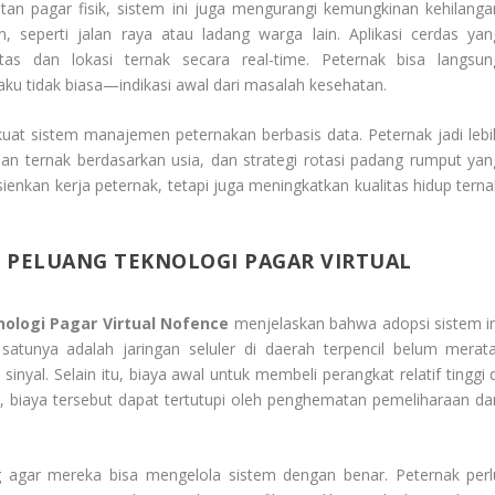
n pagar fisik, sistem ini juga mengurangi kemungkinan kehilanga
seperti jalan raya atau ladang warga lain. Aplikasi cerdas yan
tas dan lokasi ternak secara real-time. Peternak bisa langsun
aku tidak biasa—indikasi awal dari masalah kesehatan.
t sistem manajemen peternakan berbasis data. Peternak jadi lebi
n ternak berdasarkan usia, dan strategi rotasi padang rumput yan
ienkan kerja peternak, tetapi juga meningkatkan kualitas hidup terna
 PELUANG TEKNOLOGI PAGAR VIRTUAL
ologi Pagar Virtual Nofence
menjelaskan bahwa adopsi sistem in
atunya adalah jaringan seluler di daerah terpencil belum merata
nyal. Selain itu, biaya awal untuk membeli perangkat relatif tinggi d
, biaya tersebut dapat tertutupi oleh penghematan pemeliharaan da
ng agar mereka bisa mengelola sistem dengan benar. Peternak perl