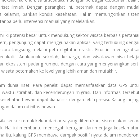
a riset ilmiah. Dengan perangkat ini, peternak dapat dengan muda
s kelamin, bahkan kondisi kesehatan. Hal ini memungkinkan siste
 tanpa perlu intervensi manual yang melelahkan.
miliki potensi besar untuk mendukung sektor wisata berbasis pertania
ern, pengunjung dapat menggunakan aplikasi yang terhubung denga
ra langsung melalui peta digital interaktif. Fitur ini meningkatka
dukatif. Anak-anak sekolah, keluarga, dan wisatawan bisa belaja
dan ekosistem padang rumput dengan cara yang menyenangkan sert
 wisata peternakan ke level yang lebih aman dan mutakhir.
lam dunia riset. Para peneliti dapat memanfaatkan data GPS untu
waktu istirahat, dan kecenderungan migrasi. Dari informasi tersebut
esehatan hewan dapat dianalisis dengan lebih presisi. Kalung ini jug
ngan dalam rutinitas hewan.
ila seekor ternak keluar dari area yang ditentukan, sistem akan secar
nak. Hal ini membantu mencegah kerugian dan menjaga keselamatan
rena itu, kalung GPS membawa dampak positif nyata dalam mendoron