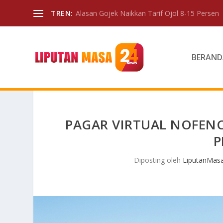
TREN:
Alasan Gojek Naikkan Tarif Ojol 8-15 Persen
BERAND
PAGAR VIRTUAL NOFENC
P
Diposting oleh
LiputanMas