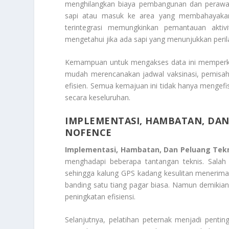
menghilangkan biaya pembangunan dan perawata
sapi atau masuk ke area yang membahayakan, 
terintegrasi memungkinkan pemantauan aktivi
mengetahui jika ada sapi yang menunjukkan peril
Kemampuan untuk mengakses data ini memperkua
mudah merencanakan jadwal vaksinasi, pemisaha
efisien. Semua kemajuan ini tidak hanya mengefis
secara keseluruhan.
IMPLEMENTASI, HAMBATAN, DAN
NOFENCE
Implementasi, Hambatan, Dan Peluang Tekn
menghadapi beberapa tantangan teknis. Salah s
sehingga kalung GPS kadang kesulitan menerima si
banding satu tiang pagar biasa. Namun demikian
peningkatan efisiensi.
Selanjutnya, pelatihan peternak menjadi penti