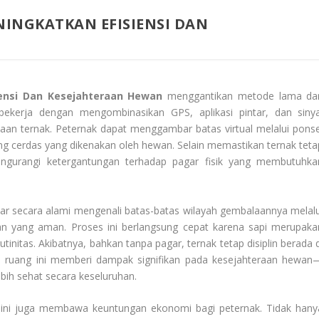
INGKATKAN EFISIENSI DAN
iensi Dan Kesejahteraan Hewan
menggantikan metode lama da
 bekerja dengan mengombinasikan GPS, aplikasi pintar, dan sinya
an ternak. Peternak dapat menggambar batas virtual melalui ponse
g cerdas yang dikenakan oleh hewan. Selain memastikan ternak teta
ngurangi ketergantungan terhadap pagar fisik yang membutuhka
ajar secara alami mengenali batas-batas wilayah gembalaannya melalu
ngan yang aman. Proses ini berlangsung cepat karena sapi merupaka
initas. Akibatnya, bahkan tanpa pagar, ternak tetap disiplin berada d
an ruang ini memberi dampak signifikan pada kesejahteraan hewan
ebih sehat secara keseluruhan.
i ini juga membawa keuntungan ekonomi bagi peternak. Tidak hany