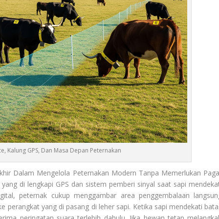
nce, Kalung GPS, Dan Masa Depan Peternakan
khir Dalam Mengelola Peternakan Modern Tanpa Memerlukan Paga
 yang di lengkapi GPS dan sistem pemberi sinyal saat sapi mendekat
digital, peternak cukup menggambar area penggembalaan langsun
perangkat yang di pasang di leher sapi. Ketika sapi mendekati bata
rima peringatan suara terlebih dahulu. Jika hewan tetap melangka