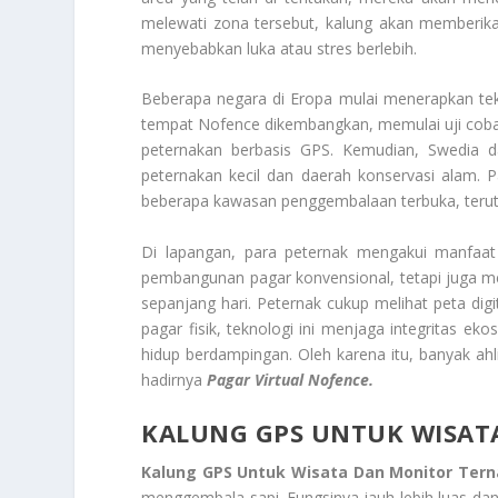
melewati zona tersebut, kalung akan memberika
menyebabkan luka atau stres berlebih.
Beberapa negara di Eropa mulai menerapkan tekn
tempat Nofence dikembangkan, memulai uji coba s
peternakan berbasis GPS. Kemudian, Swedia 
peternakan kecil dan daerah konservasi alam. Pa
beberapa kawasan penggembalaan terbuka, terut
Di lapangan, para peternak mengakui manfaat
pembangunan pagar konvensional, tetapi juga me
sepanjang hari. Peternak cukup melihat peta digi
pagar fisik, teknologi ini menjaga integritas e
hidup berdampingan. Oleh karena itu, banyak ah
hadirnya
Pagar Virtual Nofence.
KALUNG GPS UNTUK WISAT
Kalung GPS Untuk Wisata Dan Monitor Tern
menggembala sapi. Fungsinya jauh lebih luas dan 