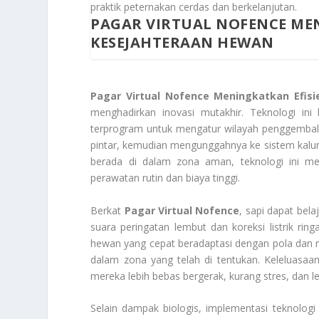
praktik peternakan cerdas dan berkelanjutan.
PAGAR VIRTUAL NOFENCE MEN
KESEJAHTERAAN HEWAN
Pagar Virtual Nofence Meningkatkan Efis
menghadirkan inovasi mutakhir. Teknologi ini
terprogram untuk mengatur wilayah penggembala
pintar, kemudian mengunggahnya ke sistem kalun
berada di dalam zona aman, teknologi ini me
perawatan rutin dan biaya tinggi.
Berkat
Pagar Virtual Nofence
, sapi dapat bel
suara peringatan lembut dan koreksi listrik ri
hewan yang cepat beradaptasi dengan pola dan rut
dalam zona yang telah di tentukan. Keleluasa
mereka lebih bebas bergerak, kurang stres, dan l
Selain dampak biologis, implementasi teknolog