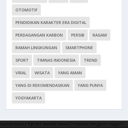
OTOMOTIF
PENDIDIKAN KARAKTER ERA DIGITAL
PERDAGANGAN KARBON
PERSIB
RAGAM
RAMAH LINGKUNGAN
SMARTPHONE
SPORT
TIMNAS INDONESIA
TREND
VIRAL
WISATA
YANG AMAN
YANG DI REKOMENDASIKAN
YANG PUNYA
YOGYAKARTA
Suaramedia24
Rgo365
Rafa88
Dewa77
Hokiwin
Slotgacor
Naga77