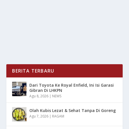
MENAMPILKAN SIKAP FEMINIM
oleh
LiputanMasa 24
|
Jan 24, 2025
|
NEWS
|
0
|
Alasan Di Balik Pria Yang Menampilkan Sikap Feminim
Dengan Berbagai Faktor-Faktor Penyebab...
BACA SELENGKAPNYA
BERITA TERBARU
Dari Toyota Ke Royal Enfield, Ini Isi Garasi
Gibran Di LHKPN
Agu 8, 2026
|
NEWS
Olah Kubis Lezat & Sehat Tanpa Di Goreng
Agu 7, 2026
|
RAGAM