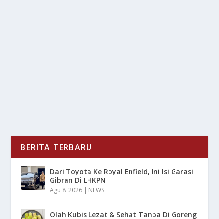
BOLOS KERJA? SIAP-SIAP, ASN AUTO-PHK
TANPA PENSIUN!
oleh
LiputanMasa 24
|
Nov 3, 2025
|
NEWS
|
0
|
Bolos Kerja? Siap-Siap, ASN Auto-PHK Tanpa Pensiun
Yang Telah Menjadi Kebijakan Baru Dan Telah Di...
BACA SELENGKAPNYA
BERITA TERBARU
Dari Toyota Ke Royal Enfield, Ini Isi Garasi
Gibran Di LHKPN
Agu 8, 2026
|
NEWS
Olah Kubis Lezat & Sehat Tanpa Di Goreng