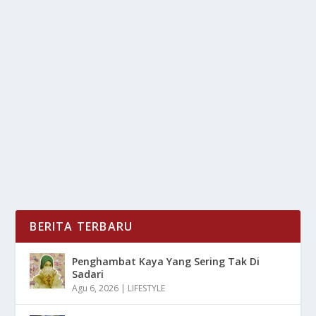
TAK ADA IZIN BPOM, JAUHI INHALER
HONG THAI!
oleh
LiputanMasa 24
|
Okt 29, 2025
|
TREND
|
0
|
Tak Ada Izin BPOM, Jauhi Inhaler Hong Thai Yang
Saat Ini Telah Beredar Luas Karena Peredarannya...
BACA SELENGKAPNYA
BERITA TERBARU
Penghambat Kaya Yang Sering Tak Di
Sadari
Agu 6, 2026
|
LIFESTYLE