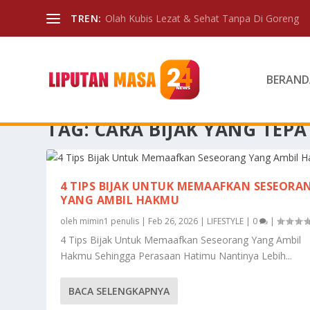
TREN:
Olah Kubis Lezat & Sehat Tanpa Di Goreng
BERAND
TAG:
CARA BIJAK YANG TEPA
4 TIPS BIJAK UNTUK MEMAAFKAN SESEORA
YANG AMBIL HAKMU
oleh
mimin1 penulis
|
Feb 26, 2026
|
LIFESTYLE
|
0
|
4 Tips Bijak Untuk Memaafkan Seseorang Yang Ambil
Hakmu Sehingga Perasaan Hatimu Nantinya Lebih...
BACA SELENGKAPNYA