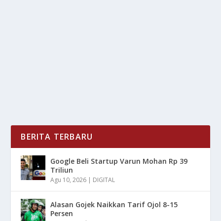
CINTA CHARLIE KIRK & ISTRI BUAT HARU
oleh
LiputanMasa 24
|
Sep 12, 2025
|
NEWS
|
0
|
Tertembak Saat Berjuang untuk menyelamatkan
nyawa orang lain, kisah cinta Charlie Kirk dan...
BACA SELENGKAPNYA
BERITA TERBARU
Google Beli Startup Varun Mohan Rp 39
Triliun
Agu 10, 2026
|
DIGITAL
Alasan Gojek Naikkan Tarif Ojol 8-15
Persen