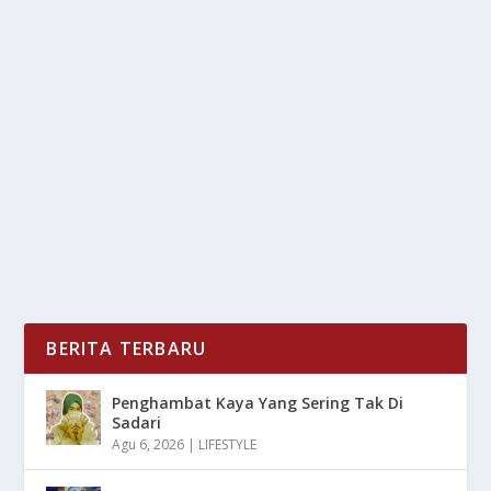
DAFTAR DAERAH TERMAJU: APAKAH
KOTAMU MASUK HITUNGAN?
oleh
mimin1 penulis
|
Feb 14, 2026
|
DAERAH
|
0
|
Daftar Daerah Termaju: Apakah Kotamu Masuk
Hitungan Dengan Berbagai Infrastruktur Lengkap Dan
Lain...
BACA SELENGKAPNYA
BERITA TERBARU
Penghambat Kaya Yang Sering Tak Di
Sadari
Agu 6, 2026
|
LIFESTYLE