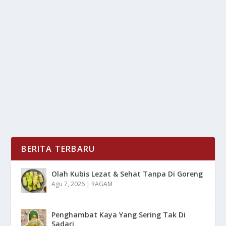
GUNUNGKIDUL RAMAI LAGI! 2 PANTAI INI
JADI PRIMADONA AWAL TAHUN
oleh
mimin1 penulis
|
Jan 27, 2026
|
DAERAH
|
0
|
Gunungkidul Ramai Lagi! 2 Pantai Ini Jadi Primadona
Awal Tahun Yang Menjadi Sorotan Utama Para...
BACA SELENGKAPNYA
BERITA TERBARU
Olah Kubis Lezat & Sehat Tanpa Di Goreng
Agu 7, 2026
|
RAGAM
Penghambat Kaya Yang Sering Tak Di
Sadari