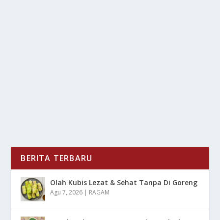
HAMSTER KECIL : PELIHARAAN DENGAN
CARA MATI KONYOL
oleh
LiputanMasa 24
|
Mei 8, 2025
|
RAGAM
|
0
|
Hamster Kecil, Siapa Sangka Hewan Peliharaan
Sekecil Telapak Tangan Ini Menyimpan Segudang
Cerita...
BACA SELENGKAPNYA
BERITA TERBARU
Olah Kubis Lezat & Sehat Tanpa Di Goreng
Agu 7, 2026
|
RAGAM