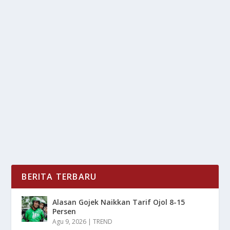
INTELLIGENT AGENT FRAMEWORK RESMI
DEBUT DI HARMONYOS
oleh
LiputanMasa 24
|
Jun 22, 2025
|
DIGITAL
|
0
|
Intelligent Agent Framework Menjadi Utama Dalam
Peluncuran Sistem Terbaru Huawei Yaitu HarmonyOS
6...
BACA SELENGKAPNYA
BERITA TERBARU
Alasan Gojek Naikkan Tarif Ojol 8-15
Persen
Agu 9, 2026
|
TREND