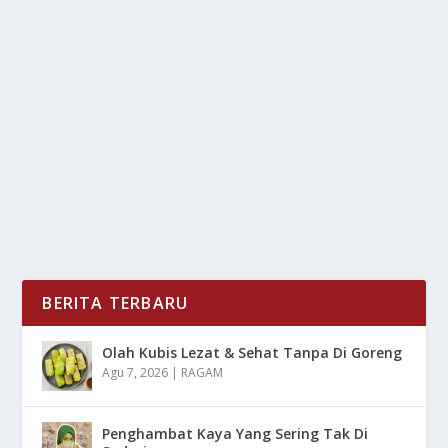
PANTAI KETIKA SEDANG SEDIH
oleh
LiputanMasa 24
|
Jan 4, 2025
|
LIFESTYLE
|
0
|
Beberapa Kegunaan Berkunjung Ke Pantai Ketika
Sedang Sedih Untuk Dapat Di Terapkan Saat Berada
Di...
BACA SELENGKAPNYA
BERITA TERBARU
Olah Kubis Lezat & Sehat Tanpa Di Goreng
Agu 7, 2026
|
RAGAM
Penghambat Kaya Yang Sering Tak Di