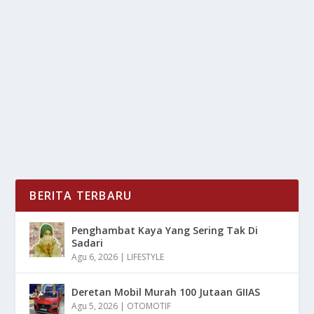
BEKAS HARGA FANTASTIS
oleh
LiputanMasa 24
|
Jun 24, 2025
|
OTOMOTIF
|
0
|
Sultan Dubai Membeli Mobil Bekas Keluaran China
Dengan Harga Fantastis Mencapai Rp25 Miliar Pada...
BACA SELENGKAPNYA
BERITA TERBARU
Penghambat Kaya Yang Sering Tak Di
Sadari
Agu 6, 2026
|
LIFESTYLE
Deretan Mobil Murah 100 Jutaan GIIAS
Agu 5, 2026
|
OTOMOTIF