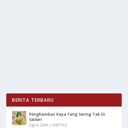
MASALAH UMUM PADA NMAX SECOND
YANG SERING TERJADI
oleh
LiputanMasa 24
|
Jan 21, 2025
|
OTOMOTIF
|
0
|
Masalah Umum Pada NMax Second Yang Sering
Terjadi Dengan Berbagai Kerusakan Menjengkelkan
Bagi...
BACA SELENGKAPNYA
BERITA TERBARU
Penghambat Kaya Yang Sering Tak Di
Sadari
Agu 6, 2026
|
LIFESTYLE