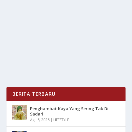
3 CARA SOPAN MENEGUR PENGENDARA
YANG MEROKOK DI JALAN
oleh
mimin1 penulis
|
Mar 5, 2026
|
OTOMOTIF
|
0
|
3 Cara Sopan Menegur Pengendara Yang Merokok Di
Jalan Untuk Nantinya Dapat Kalian Lakukan Karena...
BACA SELENGKAPNYA
BERITA TERBARU
Penghambat Kaya Yang Sering Tak Di
Sadari
Agu 6, 2026
|
LIFESTYLE