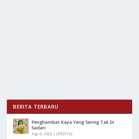
TANAM PADI SERENTAK DI OGAN ILIR:
MENUJU SWASEMBADA PANGAN
oleh
LiputanMasa 24
|
Apr 25, 2025
|
DAERAH
,
NEWS
|
0
|
Tanam Padi Serentak dari pemerintah Kabupaten
Ogan Ilir mengambil langkah proaktif dalam upaya...
BACA SELENGKAPNYA
BERITA TERBARU
Penghambat Kaya Yang Sering Tak Di
Sadari
Agu 6, 2026
|
LIFESTYLE