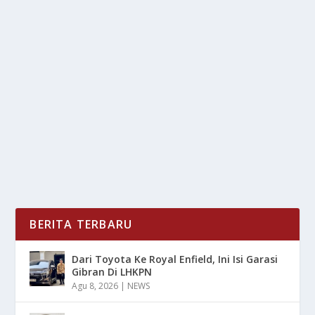
REKOMENDASI GUNUNG PALING RAMAH
BUAT PENDAKI PEMULA
oleh
mimin1 penulis
|
Mei 25, 2026
|
RAGAM
|
0
|
Rekomendasi Gunung Paling Ramah Buat Pendaki
Pemula Di Berbagai Daerah Untuk Sebaiknya Kalian...
BACA SELENGKAPNYA
BERITA TERBARU
Dari Toyota Ke Royal Enfield, Ini Isi Garasi
Gibran Di LHKPN
Agu 8, 2026
|
NEWS