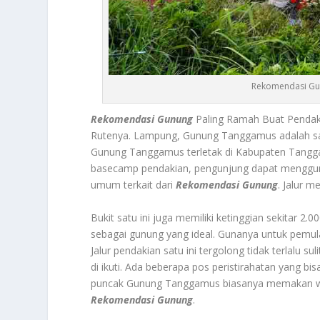
Rekomendasi Gun
Rekomendasi Gunung
Paling Ramah Buat Pendaki
Rutenya.
Lampung, Gunung Tanggamus a
dalah s
Gunung Tanggamus terletak di Kabupaten Tangga
basecamp pendakian, pengunjung dapat menggu
umum terkait dari
Rekomendasi Gunung
.
Jalur me
Bukit satu ini juga memiliki ketinggian sekitar 2.
sebagai gunung yang ideal. Gunanya untuk pemu
Jalur pendakian satu ini tergolong tidak terlalu 
di ikuti. Ada beberapa pos peristirahatan yang b
puncak Gunung Tanggamus biasanya memakan waktu
Rekomendasi Gunung
.