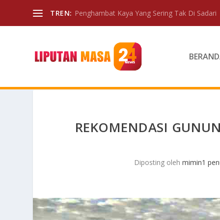
TREN:
Penghambat Kaya Yang Sering Tak Di Sadari
BERAND
REKOMENDASI GUNUN
Diposting oleh
mimin1 penu