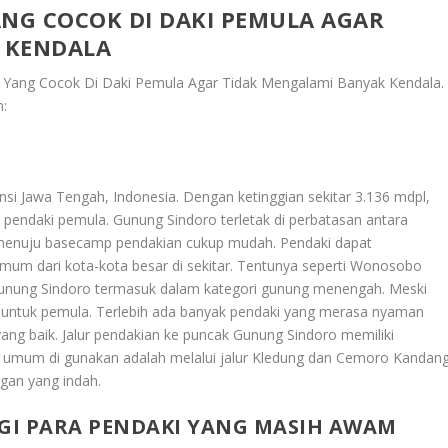
NG COCOK DI DAKI PEMULA AGAR
 KENDALA
Yang Cocok Di Daki Pemula Agar Tidak Mengalami Banyak Kendala
.
h:
insi Jawa Tengah, Indonesia. Dengan ketinggian sekitar 3.136 mdpl,
gi pendaki pemula. Gunung Sindoro terletak di perbatasan antara
nuju basecamp pendakian cukup mudah. Pendaki dapat
um dari kota-kota besar di sekitar. Tentunya seperti Wonosobo
Gunung Sindoro termasuk dalam kategori gunung menengah. Meski
ok untuk pemula. Terlebih ada banyak pendaki yang merasa nyaman
ng baik. Jalur pendakian ke puncak Gunung Sindoro memiliki
ng umum di gunakan adalah melalui jalur Kledung dan Cemoro Kandang
gan yang indah.
GI PARA PENDAKI YANG MASIH AWAM