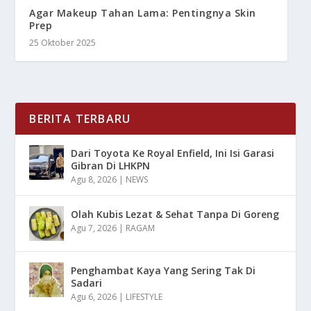
Agar Makeup Tahan Lama: Pentingnya Skin
Prep
25 Oktober 2025
BERITA TERBARU
Dari Toyota Ke Royal Enfield, Ini Isi Garasi
Gibran Di LHKPN
Agu 8, 2026
|
NEWS
Olah Kubis Lezat & Sehat Tanpa Di Goreng
Agu 7, 2026
|
RAGAM
Penghambat Kaya Yang Sering Tak Di
Sadari
Agu 6, 2026
|
LIFESTYLE