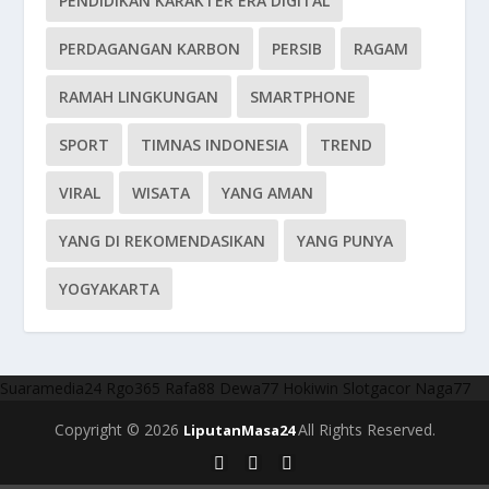
PENDIDIKAN KARAKTER ERA DIGITAL
PERDAGANGAN KARBON
PERSIB
RAGAM
RAMAH LINGKUNGAN
SMARTPHONE
SPORT
TIMNAS INDONESIA
TREND
VIRAL
WISATA
YANG AMAN
YANG DI REKOMENDASIKAN
YANG PUNYA
YOGYAKARTA
Suaramedia24
Rgo365
Rafa88
Dewa77
Hokiwin
Slotgacor
Naga77
Copyright © 2026
All Rights Reserved.
LiputanMasa24