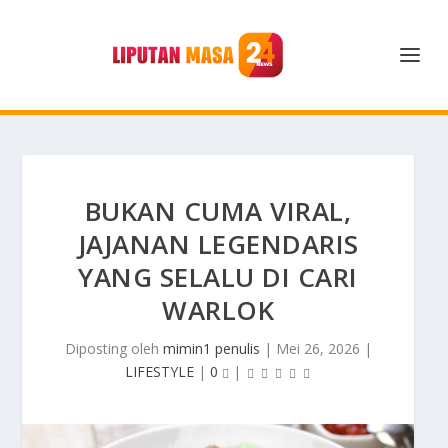
BUKAN CUMA VIRAL,
JAJANAN LEGENDARIS
YANG SELALU DI CARI
WARLOK
Diposting oleh
mimin1 penulis
|
Mei 26, 2026
|
LIFESTYLE
|
0
|