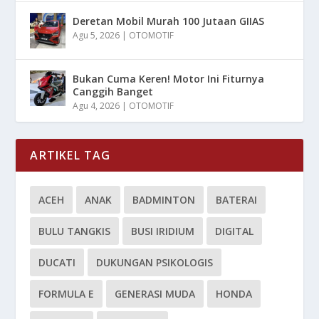
Deretan Mobil Murah 100 Jutaan GIIAS
Agu 5, 2026
|
OTOMOTIF
Bukan Cuma Keren! Motor Ini Fiturnya
Canggih Banget
Agu 4, 2026
|
OTOMOTIF
ARTIKEL TAG
ACEH
ANAK
BADMINTON
BATERAI
BULU TANGKIS
BUSI IRIDIUM
DIGITAL
DUCATI
DUKUNGAN PSIKOLOGIS
FORMULA E
GENERASI MUDA
HONDA