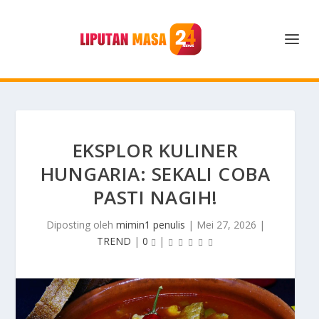
EKSPLOR KULINER
HUNGARIA: SEKALI COBA
PASTI NAGIH!
Diposting oleh
mimin1 penulis
|
Mei 27, 2026
|
TREND
|
0
|