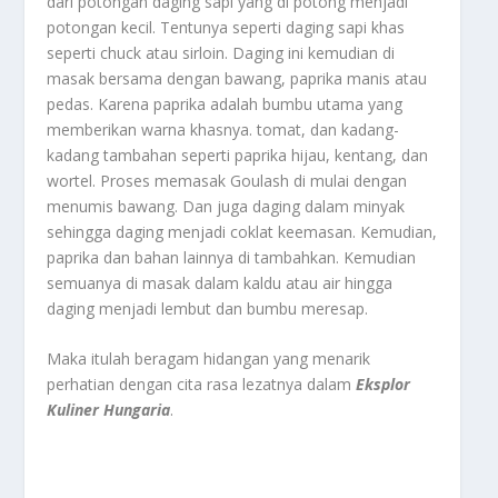
dari potongan daging sapi yang di potong menjadi
potongan kecil. Tentunya seperti daging sapi khas
seperti chuck atau sirloin. Daging ini kemudian di
masak bersama dengan bawang, paprika manis atau
pedas. Karena paprika adalah bumbu utama yang
memberikan warna khasnya. tomat, dan kadang-
kadang tambahan seperti paprika hijau, kentang, dan
wortel. Proses memasak Goulash di mulai dengan
menumis bawang. Dan juga daging dalam minyak
sehingga daging menjadi coklat keemasan. Kemudian,
paprika dan bahan lainnya di tambahkan. Kemudian
semuanya di masak dalam kaldu atau air hingga
daging menjadi lembut dan bumbu meresap.
Maka itulah beragam hidangan yang menarik
perhatian dengan cita rasa lezatnya dalam
Eksplor
Kuliner Hungaria
.