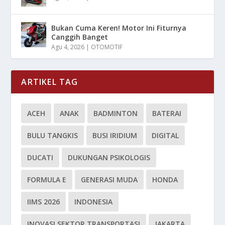
Bukan Cuma Keren! Motor Ini Fiturnya
Canggih Banget
Agu 4, 2026
|
OTOMOTIF
ARTIKEL TAG
ACEH
ANAK
BADMINTON
BATERAI
BULU TANGKIS
BUSI IRIDIUM
DIGITAL
DUCATI
DUKUNGAN PSIKOLOGIS
FORMULA E
GENERASI MUDA
HONDA
IIMS 2026
INDONESIA
INOVASI SEKTOR TRANSPORTASI
JAKARTA