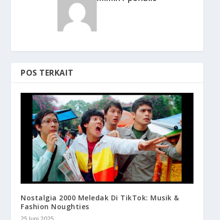
POS TERKAIT
Nostalgia 2000 Meledak Di TikTok: Musik &
Fashion Noughties
25 Juni 2025