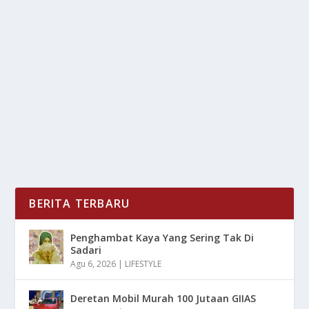
TRIK PANGKAS BIAYA LIBURAN BIAR GAK
BOROS
oleh
mimin1 penulis
|
Jun 12, 2026
|
LIFESTYLE
|
0
|
Trik Pangkas Biaya Liburan Biar Gak Boros Dengan
Berbagai Cara Serta Strategi Yang Wajib Kalian...
BACA SELENGKAPNYA
BERITA TERBARU
Penghambat Kaya Yang Sering Tak Di
Sadari
Agu 6, 2026
|
LIFESTYLE
Deretan Mobil Murah 100 Jutaan GIIAS