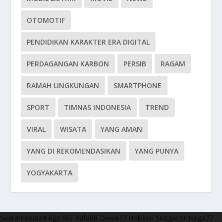
OTOMOTIF
PENDIDIKAN KARAKTER ERA DIGITAL
PERDAGANGAN KARBON
PERSIB
RAGAM
RAMAH LINGKUNGAN
SMARTPHONE
SPORT
TIMNAS INDONESIA
TREND
VIRAL
WISATA
YANG AMAN
YANG DI REKOMENDASIKAN
YANG PUNYA
YOGYAKARTA
Suaramedia24
Rgo365
Rafa88
Dewa77
Hokiwin
Slotgacor
Naga77