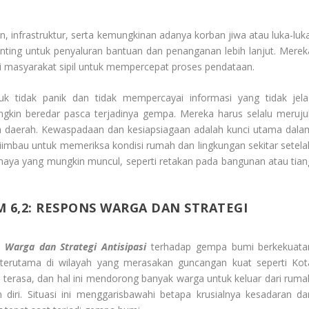
an, infrastruktur, serta kemungkinan adanya korban jiwa atau luka-luka
enting untuk penyaluran bantuan dan penanganan lebih lanjut. Merek
 masyarakat sipil untuk mempercepat proses pendataan.
uk tidak panik dan tidak mempercayai informasi yang tidak jela
gkin beredar pasca terjadinya gempa. Mereka harus selalu meruju
h daerah. Kewaspadaan dan kesiapsiagaan adalah kunci utama dala
diimbau untuk memeriksa kondisi rumah dan lingkungan sekitar setela
haya yang mungkin muncul, seperti retakan pada bangunan atau tian
 6,2: RESPONS WARGA DAN STRATEGI
Warga dan Strategi Antisipasi
terhadap gempa bumi berkekuata
 terutama di wilayah yang merasakan guncangan kuat seperti Kot
terasa, dan hal ini mendorong banyak warga untuk keluar dari ruma
diri. Situasi ini menggarisbawahi betapa krusialnya kesadaran da