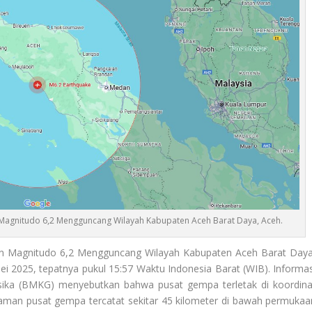
Magnitudo 6,2 Mengguncang Wilayah Kabupaten Aceh Barat Daya, Aceh.
 Magnitudo 6,2 Mengguncang Wilayah Kabupaten Aceh Barat Daya
 Mei 2025, tepatnya pukul 15:57 Waktu Indonesia Barat (WIB). Informas
isika (BMKG) menyebutkan bahwa pusat gempa terletak di koordina
laman pusat gempa tercatat sekitar 45 kilometer di bawah permukaa