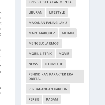
KRISIS KESEHATAN MENTAL
k
LIBURAN
LIFESTYLE
.
MAKANAN PALING LAKU
g
i
MARC MARQUEZ
MEDAN
i
MENGELOLA EMOSI
i
MOBIL LISTRIK
MOVIE
i
n
NEWS
OTOMOTIF
a
r
PENDIDIKAN KARAKTER ERA
DIGITAL
s
PERDAGANGAN KARBON
.
PERSIB
RAGAM