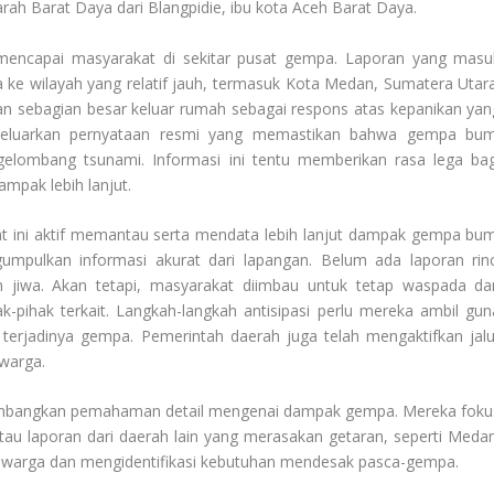
arah Barat Daya dari Blangpidie, ibu kota Aceh Barat Daya.
 mencapai masyarakat di sekitar pusat gempa. Laporan yang masu
ke wilayah yang relatif jauh, termasuk Kota Medan, Sumatera Utara
an sebagian besar keluar rumah sebagai respons atas kepanikan yan
geluarkan pernyataan resmi yang memastikan bahwa gempa bum
gelombang tsunami. Informasi ini tentu memberikan rasa lega bag
mpak lebih lanjut.
aat ini aktif memantau serta mendata lebih lanjut dampak gempa bum
gumpulkan informasi akurat dari lapangan. Belum ada laporan rinc
jiwa. Akan tetapi, masyarakat diimbau untuk tetap waspada da
k-pihak terkait. Langkah-langkah antisipasi perlu mereka ambil gun
a terjadinya gempa. Pemerintah daerah juga telah mengaktifkan jalu
 warga.
embangkan pemahaman detail mengenai dampak gempa. Mereka foku
u laporan dari daerah lain yang merasakan getaran, seperti Medan
 warga dan mengidentifikasi kebutuhan mendesak pasca-gempa.