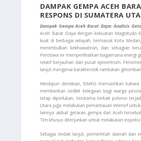
DAMPAK GEMPA ACEH BARAT
RESPONS DI SUMATERA UT
Dampak Gempa Aceh Barat Daya: Analisis Geta
Aceh Barat Daya dengan kekuatan Magnitudo 6,
kuat di berbagai wilayah, termasuk Kota Meda
menimbulkan kekhawatiran, dan sebagian besar
Peristiwa ini memperlihatkan bagaimana energi
relatif berjauhan dari pusat episentrum. Fenomen
lanjut mengenai karakteristik rambatan gelombang 
Meskipun demikian, BMKG memastikan bahwa ge
memberikan sedikit kelegaan bagi warga pesis
tetap diperlukan, terutama terkait potensi terj
Utara juga melakukan pemantauan intensif untuk 
lainnya akibat getaran gempa dari Aceh tersebu
Tim khusus diterjunkan untuk melakukan inspeksi v
Sebagai tindak lanjut, pemerintah daerah dan 