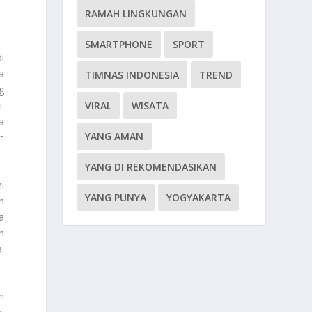
RAMAH LINGKUNGAN
SMARTPHONE
SPORT
i
a
TIMNAS INDONESIA
TREND
g
.
VIRAL
WISATA
a
YANG AMAN
h
YANG DI REKOMENDASIKAN
i
YANG PUNYA
YOGYAKARTA
n
a
n
.
n