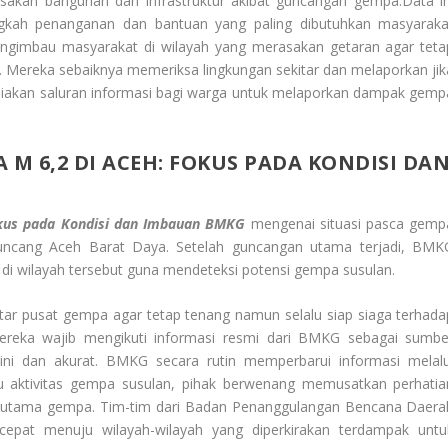
akan bangunan dan infrastruktur akibat guncangan gempa.Data in
gkah penanganan dan bantuan yang paling dibutuhkan masyaraka
ngimbau masyarakat di wilayah yang merasakan getaran agar teta
. Mereka sebaiknya memeriksa lingkungan sekitar dan melaporkan jik
akan saluran informasi bagi warga untuk melaporkan dampak gemp
 M 6,2 DI ACEH: FOKUS PADA KONDISI DA
okus pada Kondisi dan Imbauan BMKG
mengenai situasi pasca gemp
ncang Aceh Barat Daya. Setelah guncangan utama terjadi, BMK
 di wilayah tersebut guna mendeteksi potensi gempa susulan.
ar pusat gempa agar tetap tenang namun selalu siap siaga terhada
Mereka wajib mengikuti informasi resmi dari BMKG sebagai sumbe
i dan akurat. BMKG secara rutin memperbarui informasi melalu
u aktivitas gempa susulan, pihak berwenang memusatkan perhatia
utama gempa. Tim-tim dari Badan Penanggulangan Bencana Daera
 cepat menuju wilayah-wilayah yang diperkirakan terdampak untu