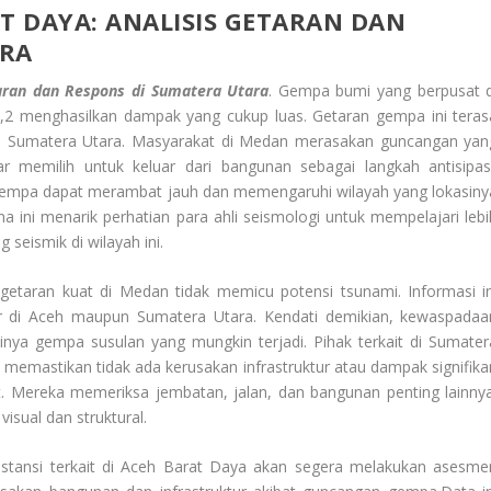
 DAYA: ANALISIS GETARAN DAN
ARA
ran dan Respons di Sumatera Utara
. Gempa bumi yang berpusat d
2 menghasilkan dampak yang cukup luas. Getaran gempa ini teras
n, Sumatera Utara. Masyarakat di Medan merasakan guncangan yan
 memilih untuk keluar dari bangunan sebagai langkah antisipasi
 gempa dapat merambat jauh dan memengaruhi wilayah yang lokasiny
a ini menarik perhatian para ahli seismologi untuk mempelajari lebi
seismik di wilayah ini.
taran kuat di Medan tidak memicu potensi tsunami. Informasi in
ir di Aceh maupun Sumatera Utara. Kendati demikian, kewaspadaa
adinya gempa susulan yang mungkin terjadi. Pihak terkait di Sumater
memastikan tidak ada kerusakan infrastruktur atau dampak signifika
t. Mereka memeriksa jembatan, jalan, dan bangunan penting lainnya
isual dan struktural.
instansi terkait di Aceh Barat Daya akan segera melakukan asesme