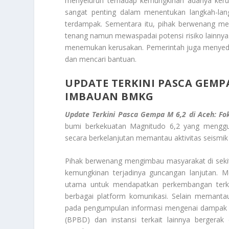
menyeluruh terhadap kemungkinan adanya kerus
sangat penting dalam menentukan langkah-lan
terdampak. Sementara itu, pihak berwenang me
tenang namun mewaspadai potensi risiko lainnya
menemukan kerusakan. Pemerintah juga menyedi
dan mencari bantuan.
UPDATE TERKINI PASCA GEMPA
IMBAUAN BMKG
Update Terkini Pasca Gempa M 6,2 di Aceh: F
bumi berkekuatan Magnitudo 6,2 yang menggu
secara berkelanjutan memantau aktivitas seismik
Pihak berwenang mengimbau masyarakat di sekit
kemungkinan terjadinya guncangan lanjutan. 
utama untuk mendapatkan perkembangan terkin
berbagai platform komunikasi. Selain memanta
pada pengumpulan informasi mengenai dampak 
(BPBD) dan instansi terkait lainnya bergerak