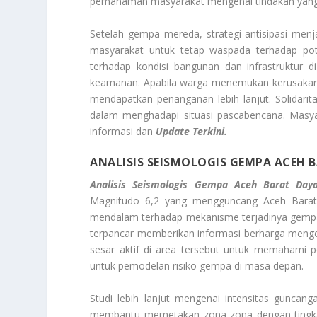
pemahaman masyarakat mengenai tindakan yang t
Setelah gempa mereda, strategi antisipasi men
masyarakat untuk tetap waspada terhadap pote
terhadap kondisi bangunan dan infrastruktur d
keamanan. Apabila warga menemukan kerusakan
mendapatkan penanganan lebih lanjut. Solidar
dalam menghadapi situasi pascabencana. Masya
informasi dan
Update Terkini.
ANALISIS SEISMOLOGIS GEMPA ACEH B
Analisis Seismologis Gempa Aceh Barat Daya
Magnitudo 6,2 yang mengguncang Aceh Barat Da
mendalam terhadap mekanisme terjadinya gempa,
terpancar memberikan informasi berharga mengena
sesar aktif di area tersebut untuk memahami p
untuk pemodelan risiko gempa di masa depan.
Studi lebih lanjut mengenai intensitas guncan
membantu memetakan zona-zona dengan tingkat