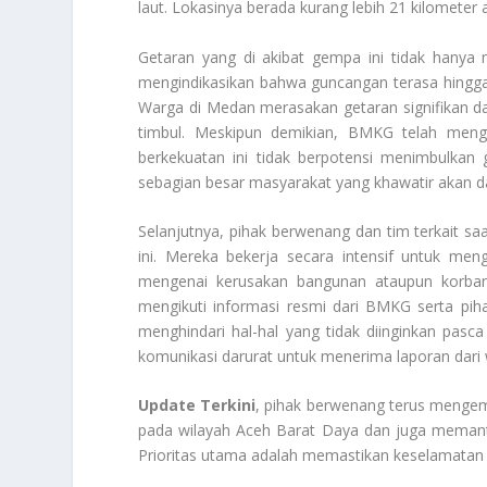
laut. Lokasinya berada kurang lebih 21 kilometer 
Getaran yang di akibat gempa ini tidak hanya
mengindikasikan bahwa guncangan terasa hingga 
Warga di Medan merasakan getaran signifikan d
timbul. Meskipun demikian, BMKG telah men
berkekuatan ini tidak berpotensi menimbulkan 
sebagian besar masyarakat yang khawatir akan da
Selanjutnya, pihak berwenang dan tim terkait s
ini. Mereka bekerja secara intensif untuk men
mengenai kerusakan bangunan ataupun korban 
mengikuti informasi resmi dari BMKG serta piha
menghindari hal-hal yang tidak diinginkan pasc
komunikasi darurat untuk menerima laporan dari
Update Terkini
, pihak berwenang terus meng
pada wilayah Aceh Barat Daya dan juga memanta
Prioritas utama adalah memastikan keselamatan