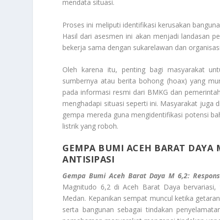
mendata situasi.
Proses ini meliputi identifikasi kerusakan bangun
Hasil dari asesmen ini akan menjadi landasan p
bekerja sama dengan sukarelawan dan organisasi
Oleh karena itu, penting bagi masyarakat unt
sumbernya atau berita bohong (hoax) yang mun
pada informasi resmi dari BMKG dan pemerinta
menghadapi situasi seperti ini. Masyarakat juga 
gempa mereda guna mengidentifikasi potensi ba
listrik yang roboh.
GEMPA BUMI ACEH BARAT DAYA M
ANTISIPASI
Gempa Bumi Aceh Barat Daya M 6,2: Respons 
Magnitudo 6,2 di Aceh Barat Daya bervariasi,
Medan. Kepanikan sempat muncul ketika getaran 
serta bangunan sebagai tindakan penyelamatan 