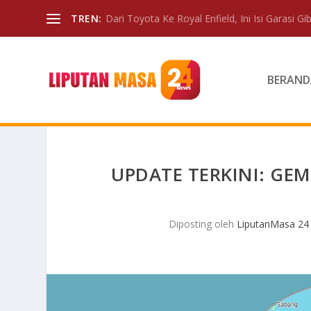
TREN:
Dari Toyota Ke Royal Enfield, Ini Isi Garasi Gibr
BERAND
UPDATE TERKINI: GE
Diposting oleh
LiputanMasa 24