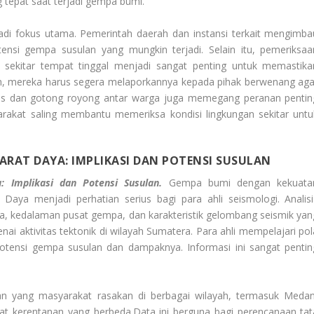
epat saat terjadi gempa bumi.
jadi fokus utama. Pemerintah daerah dan instansi terkait mengimba
nsi gempa susulan yang mungkin terjadi. Selain itu, pemeriksaa
i sekitar tempat tinggal menjadi sangat penting untuk memastika
, mereka harus segera melaporkannya kepada pihak berwenang aga
itas dan gotong royong antar warga juga memegang peranan pentin
rakat saling membantu memeriksa kondisi lingkungan sekitar untu
ARAT DAYA: IMPLIKASI DAN POTENSI SUSULAN
: Implikasi dan Potensi Susulan.
Gempa bumi dengan kekuata
ya menjadi perhatian serius bagi para ahli seismologi. Analisi
 kedalaman pusat gempa, dan karakteristik gelombang seismik yan
i aktivitas tektonik di wilayah Sumatera. Para ahli mempelajari pol
otensi gempa susulan dan dampaknya. Informasi ini sangat pentin
gan yang masyarakat rasakan di berbagai wilayah, termasuk Medan
 kerentanan yang berbeda.Data ini berguna bagi perencanaan tat