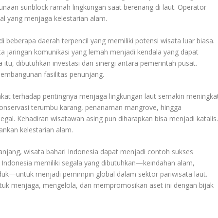
an sunblock ramah lingkungan saat berenang di laut. Operator
al yang menjaga kelestarian alam.
di beberapa daerah terpencil yang memiliki potensi wisata luar biasa.
erta jaringan komunikasi yang lemah menjadi kendala yang dapat
u, dibutuhkan investasi dan sinergi antara pemerintah pusat.
embangunan fasilitas penunjang.
kat terhadap pentingnya menjaga lingkungan laut semakin meningkat
 konservasi terumbu karang, penanaman mangrove, hingga
egal. Kehadiran wisatawan asing pun diharapkan bisa menjadi katalis
nkan kelestarian alam.
anjang, wisata bahari Indonesia dapat menjadi contoh sukses
. Indonesia memiliki segala yang dibutuhkan—keindahan alam,
k—untuk menjadi pemimpin global dalam sektor pariwisata laut.
untuk menjaga, mengelola, dan mempromosikan aset ini dengan bijak