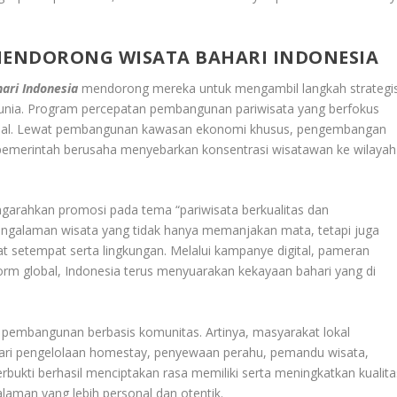
 MENDORONG
WISATA BAHARI INDONESIA
ari Indonesia
mendorong mereka untuk mengambil langkah strategi
dunia. Program percepatan pembangunan pariwisata yang berfokus
sional. Lewat pembangunan kawasan ekonomi khusus, pengembangan
s, pemerintah berusaha menyebarkan konsentrasi wisatawan ke wilayah
garahkan promosi pada tema “pariwisata berkualitas dan
engalaman wisata yang tidak hanya memanjakan mata, tetapi juga
 setempat serta lingkungan. Melalui kampanye digital, pameran
form global, Indonesia terus menyuarakan kekayaan bahari yang di
 pembangunan berbasis komunitas. Artinya, masyarakat lokal
i dari pengelolaan homestay, penyewaan perahu, pemandu wisata,
erbukti berhasil menciptakan rasa memiliki serta meningkatkan kualita
aman yang lebih personal dan otentik.