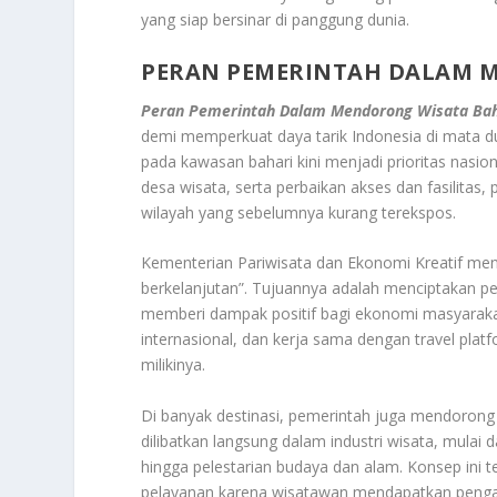
yang siap bersinar di panggung dunia.
PERAN PEMERINTAH DALAM
Peran Pemerintah Dalam Mendorong Wisata Bah
demi memperkuat daya tarik Indonesia di mata 
pada kawasan bahari kini menjadi prioritas na
desa wisata, serta perbaikan akses dan fasilita
wilayah yang sebelumnya kurang terekspos.
Kementerian Pariwisata dan Ekonomi Kreatif men
berkelanjutan”. Tujuannya adalah menciptakan p
memberi dampak positif bagi ekonomi masyarakat
internasional, dan kerja sama dengan travel plat
milikinya.
Di banyak destinasi, pemerintah juga mendorong
dilibatkan langsung dalam industri wisata, mula
hingga pelestarian budaya dan alam. Konsep ini t
pelayanan karena wisatawan mendapatkan pengal