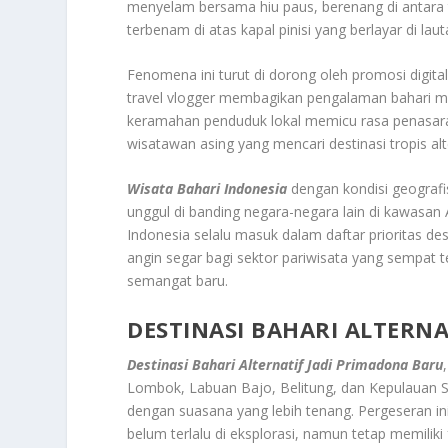
menyelam bersama hiu paus, berenang di antara 
terbenam di atas kapal pinisi yang berlayar di laut
Fenomena ini turut di dorong oleh promosi digita
travel vlogger membagikan pengalaman bahari me
keramahan penduduk lokal memicu rasa penasaran
wisatawan asing yang mencari destinasi tropis alter
Wisata Bahari Indonesia
dengan kondisi geografi
unggul di banding negara-negara lain di kawasan
Indonesia selalu masuk dalam daftar prioritas des
angin segar bagi sektor pariwisata yang sempat t
semangat baru.
DESTINASI BAHARI ALTERN
Destinasi Bahari Alternatif Jadi Primadona Baru
Lombok, Labuan Bajo, Belitung, dan Kepulauan 
dengan suasana yang lebih tenang. Pergeseran i
belum terlalu di eksplorasi, namun tetap memiliki