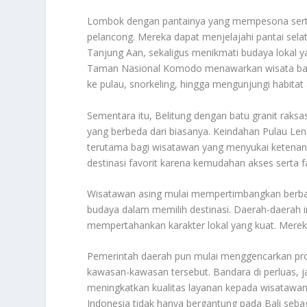
Lombok dengan pantainya yang mempesona serta 
pelancong. Mereka dapat menjelajahi pantai sela
Tanjung Aan, sekaligus menikmati budaya lokal ya
Taman Nasional Komodo menawarkan wisata bahar
ke pulau, snorkeling, hingga mengunjungi habitat
Sementara itu, Belitung dengan batu granit raksa
yang berbeda dari biasanya. Keindahan Pulau Leng
terutama bagi wisatawan yang menyukai ketenang
destinasi favorit karena kemudahan akses serta fas
Wisatawan asing mulai mempertimbangkan berbagai 
budaya dalam memilih destinasi. Daerah-daerah ini 
mempertahankan karakter lokal yang kuat. Merek
Pemerintah daerah pun mulai menggencarkan prom
kawasan-kawasan tersebut. Bandara di perluas, ja
meningkatkan kualitas layanan kepada wisatawan. 
Indonesia tidak hanya bergantung pada Bali seba