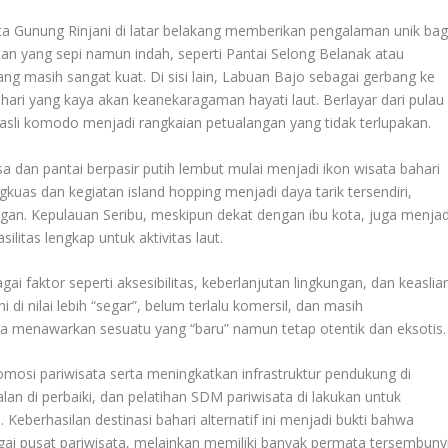
Gunung Rinjani di latar belakang memberikan pengalaman unik bag
tan yang sepi namun indah, seperti Pantai Selong Belanak atau
ng masih sangat kuat. Di sisi lain, Labuan Bajo sebagai gerbang ke
i yang kaya akan keanekaragaman hayati laut. Berlayar dari pulau
 asli komodo menjadi rangkaian petualangan yang tidak terlupakan.
sa dan pantai berpasir putih lembut mulai menjadi ikon wisata bahari
kuas dan kegiatan island hopping menjadi daya tarik tersendiri,
an. Kepulauan Seribu, meskipun dekat dengan ibu kota, juga menjad
ilitas lengkap untuk aktivitas laut.
faktor seperti aksesibilitas, keberlanjutan lingkungan, dan keaslia
di nilai lebih “segar”, belum terlalu komersil, dan masih
a menawarkan sesuatu yang “baru” namun tetap otentik dan eksotis.
osi pariwisata serta meningkatkan infrastruktur pendukung di
lan di perbaiki, dan pelatihan SDM pariwisata di lakukan untuk
Keberhasilan destinasi bahari alternatif ini menjadi bukti bahwa
gai pusat pariwisata, melainkan memiliki banyak permata tersembuny