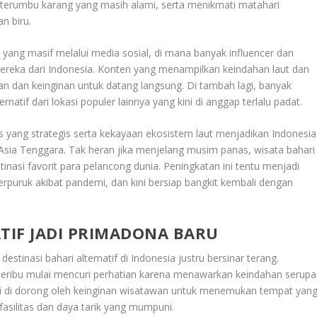
terumbu karang yang masih alami, serta menikmati matahari
an biru.
l yang masif melalui media sosial, di mana banyak influencer dan
reka dari Indonesia. Konten yang menampilkan keindahan laut dan
 dan keinginan untuk datang langsung. Di tambah lagi, banyak
natif dari lokasi populer lainnya yang kini di anggap terlalu padat.
s yang strategis serta kekayaan ekosistem laut menjadikan Indonesia
 Asia Tenggara. Tak heran jika menjelang musim panas, wisata bahari
tinasi favorit para pelancong dunia. Peningkatan ini tentu menjadi
erpuruk akibat pandemi, dan kini bersiap bangkit kembali dengan
ATIF JADI PRIMADONA BARU
, destinasi bahari alternatif di Indonesia justru bersinar terang.
Seribu mulai mencuri perhatian karena menawarkan keindahan serupa
ni di dorong oleh keinginan wisatawan untuk menemukan tempat yan
 fasilitas dan daya tarik yang mumpuni.