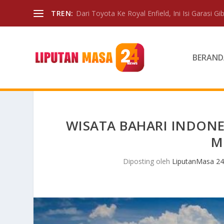
TREN:
Dari Toyota Ke Royal Enfield, Ini Isi Garasi Gibr
BERAND
WISATA BAHARI INDONES
M
Diposting oleh
LiputanMasa 24