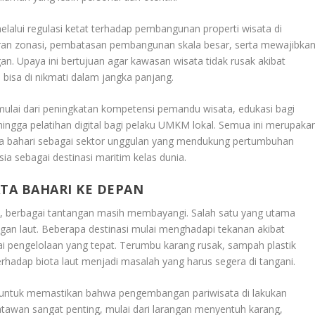
melalui regulasi ketat terhadap pembangunan properti wisata di
ran zonasi, pembatasan pembangunan skala besar, serta mewajibka
n. Upaya ini bertujuan agar kawasan wisata tidak rusak akibat
n bisa di nikmati dalam jangka panjang.
 mulai dari peningkatan kompetensi pemandu wisata, edukasi bagi
hingga pelatihan digital bagi pelaku UMKM lokal. Semua ini merupaka
ata bahari sebagai sektor unggulan yang mendukung pertumbuhan
a sebagai destinasi maritim kelas dunia.
TA BAHARI KE DEPAN
n
, berbagai tantangan masih membayangi. Salah satu yang utama
ngan laut. Beberapa destinasi mulai menghadapi tekanan akibat
tai pengelolaan yang tepat. Terumbu karang rusak, sampah plastik
terhadap biota laut menjadi masalah yang harus segera di tangani.
 untuk memastikan bahwa pengembangan pariwisata di lakukan
tawan sangat penting, mulai dari larangan menyentuh karang,