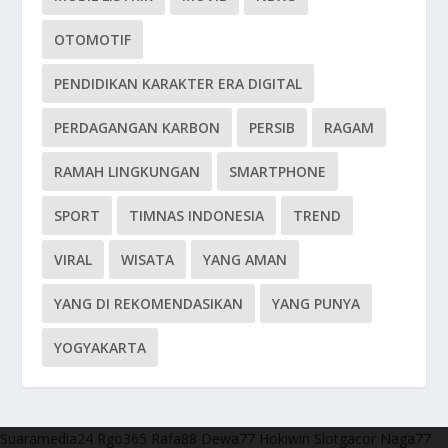
OTOMOTIF
PENDIDIKAN KARAKTER ERA DIGITAL
PERDAGANGAN KARBON
PERSIB
RAGAM
RAMAH LINGKUNGAN
SMARTPHONE
SPORT
TIMNAS INDONESIA
TREND
VIRAL
WISATA
YANG AMAN
YANG DI REKOMENDASIKAN
YANG PUNYA
YOGYAKARTA
Suaramedia24
Rgo365
Rafa88
Dewa77
Hokiwin
Slotgacor
Naga77