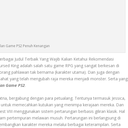
an Game PS2 Penuh Kenangan
bagai Judul Terbaik Yang Wajib Kalian Ketahui Rekomendasi
Cursed King
adalah salah satu game RPG yang sangat berkesan di
seorang pahlawan tak bernama (karakter utama). Dan juga dengan
hat yang telah mengubah raja mereka menjadi monster. Serta yang
an Game PS2
.
satria, bergabung dengan para petualang. Tentunya termasuk Jessica,
ra untuk memecahkan kutukan yang menimpa kerajaan mereka. Dan
t VIII menggunakan sistem pertarungan berbasis giliran klasik. Hal
lam pertempuran melawan musuh. Pertarungan ini berlangsung di
mbangkan karakter mereka melalui berbagai keterampilan. Serta