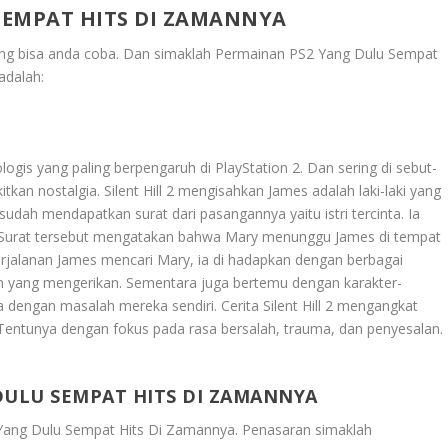
SEMPAT HITS DI ZAMANNYA
ng bisa anda coba. Dan simaklah
Permainan PS2 Yang Dulu Sempat
adalah:
ogis yang paling berpengaruh di PlayStation 2. Dan sering di sebut-
an nostalgia. Silent Hill 2 mengisahkan James adalah laki-laki yang
sesudah mendapatkan surat dari pasangannya yaitu istri tercinta. Ia
u. Surat tersebut mengatakan bahwa Mary menunggu James di tempat
jalanan James mencari Mary, ia di hadapkan dengan berbagai
n yang mengerikan. Sementara juga bertemu dengan karakter-
a dengan masalah mereka sendiri. Cerita Silent Hill 2 mengangkat
entunya dengan fokus pada rasa bersalah, trauma, dan penyesalan.
DULU SEMPAT HITS DI ZAMANNYA
Yang Dulu Sempat Hits Di Zamannya
. Penasaran simaklah