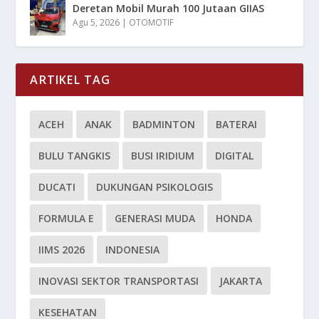
Deretan Mobil Murah 100 Jutaan GIIAS
Agu 5, 2026
|
OTOMOTIF
ARTIKEL TAG
ACEH
ANAK
BADMINTON
BATERAI
BULU TANGKIS
BUSI IRIDIUM
DIGITAL
DUCATI
DUKUNGAN PSIKOLOGIS
FORMULA E
GENERASI MUDA
HONDA
IIMS 2026
INDONESIA
INOVASI SEKTOR TRANSPORTASI
JAKARTA
KESEHATAN