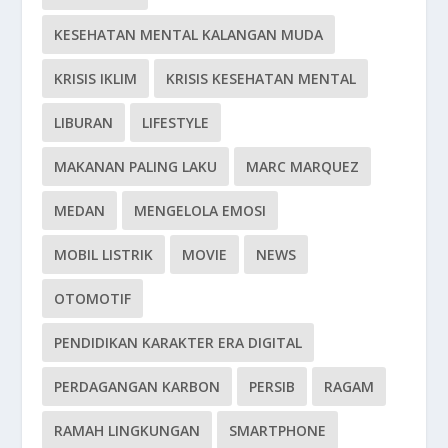
KESEHATAN MENTAL KALANGAN MUDA
KRISIS IKLIM
KRISIS KESEHATAN MENTAL
LIBURAN
LIFESTYLE
MAKANAN PALING LAKU
MARC MARQUEZ
MEDAN
MENGELOLA EMOSI
MOBIL LISTRIK
MOVIE
NEWS
OTOMOTIF
PENDIDIKAN KARAKTER ERA DIGITAL
PERDAGANGAN KARBON
PERSIB
RAGAM
RAMAH LINGKUNGAN
SMARTPHONE