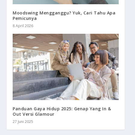
Moodswing Mengganggu? Yuk, Cari Tahu Apa
Pemicunya
8 April 2026
Panduan Gaya Hidup 2025: Genap Yang In &
Out Versi Glamour
27 Juni 2025