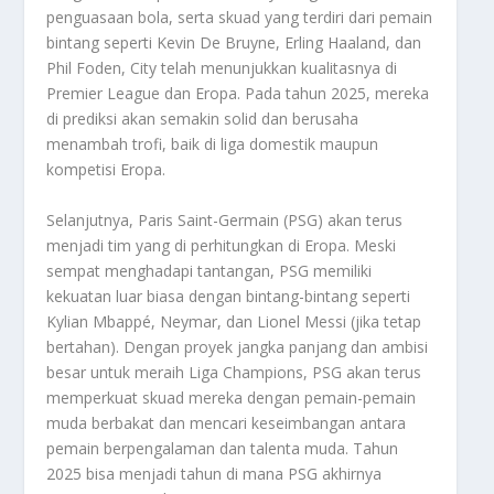
penguasaan bola, serta skuad yang terdiri dari pemain
bintang seperti Kevin De Bruyne, Erling Haaland, dan
Phil Foden, City telah menunjukkan kualitasnya di
Premier League dan Eropa. Pada tahun 2025, mereka
di prediksi akan semakin solid dan berusaha
menambah trofi, baik di liga domestik maupun
kompetisi Eropa.
Selanjutnya, Paris Saint-Germain (PSG) akan terus
menjadi tim yang di perhitungkan di Eropa. Meski
sempat menghadapi tantangan, PSG memiliki
kekuatan luar biasa dengan bintang-bintang seperti
Kylian Mbappé, Neymar, dan Lionel Messi (jika tetap
bertahan). Dengan proyek jangka panjang dan ambisi
besar untuk meraih Liga Champions, PSG akan terus
memperkuat skuad mereka dengan pemain-pemain
muda berbakat dan mencari keseimbangan antara
pemain berpengalaman dan talenta muda. Tahun
2025 bisa menjadi tahun di mana PSG akhirnya