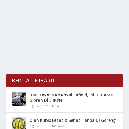
REKOR KECEPATAN TERTINGGI
oleh
LiputanMasa 24
|
Des 5, 2025
|
DIGITAL
|
0
|
9 13 GHz: Ini Prosesor Yang Cetak Rekor Kecepatan
Tertinggi Hingga Saat Ini Karena Memiliki...
BACA SELENGKAPNYA
BERITA TERBARU
Dari Toyota Ke Royal Enfield, Ini Isi Garasi
Gibran Di LHKPN
Agu 8, 2026
|
NEWS
Olah Kubis Lezat & Sehat Tanpa Di Goreng
Agu 7, 2026
|
RAGAM