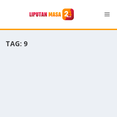
TAG:
9
9 13 GHZ: INI PROSESOR YANG CETAK