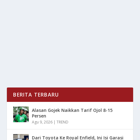
KEMBALI DIGELAR DI SOLO
oleh
LiputanMasa 24
|
Mei 27, 2025
|
BOLA
,
NEWS
,
SPORT
|
0
|
Turnamen Sepak Bola di Kota Solo kembali
mencatatkan sejarah sebagai pusat pembinaan sepak
bola...
BACA SELENGKAPNYA
BERITA TERBARU
Alasan Gojek Naikkan Tarif Ojol 8-15
Persen
Agu 9, 2026
|
TREND
Dari Toyota Ke Royal Enfield, Ini Isi Garasi